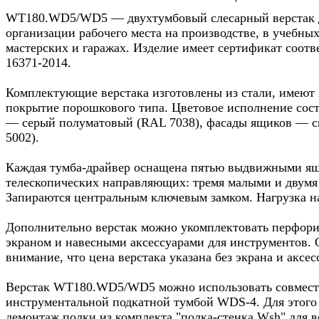
WT180.WD5/WD5 — двухтумбовый слесарный верстак 
организации рабочего места на производстве, в учебных
мастерских и гаражах. Изделие имеет сертификат соот
16371-2014.
Комплектующие верстака изготовлены из стали, имеют 
покрытие порошкового типа. Цветовое исполнение сост
— серый полуматовый (RAL 7038), фасады ящиков — 
5002).
Каждая тумба-драйвер оснащена пятью выдвижными я
телескопических направляющих: тремя малыми и двумя
Запираются центральным ключевым замком. Нагрузка н
Дополнительно верстак можно укомплектовать перфор
экраном и навесными аксессуарами для инструментов. 
внимание, что цена верстака указана без экрана и аксес
Верстак WT180.WD5/WD5 можно использовать совмест
инструментальной подкатной тумбой WDS-4. Для этого
демонтаж полки из комплекта "полка-стенка Wsh" для 