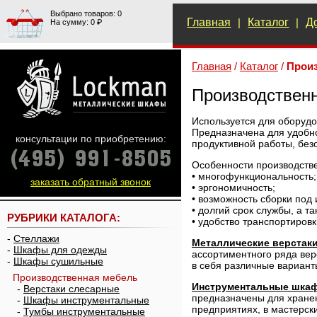
Выбрано товаров: 0
Главная
|
Каталог
|
Д
На сумму: 0 ₽
Главная
/
Каталог
/
Прои
Производствен
Используется для оборудо
Предназначена для удобно
консультации по приобретению:
продуктивной работы, без
Особенности производств
• многофункциональность;
заказать обратный звонок
• эргономичность;
• возможность сборки под
• долгий срок службы, а т
РУБРИКИ КАТАЛОГА:
• удобство транспортировк
-
Стеллажи
Металлические верстак
-
Шкафы для одежды
ассортиментного ряда вер
-
Шкафы сушильные
в себя различные вариант
Производственная мебель
Инструментальные шка
-
Верстаки слесарные
предназначены для хранен
-
Шкафы инструментальные
предприятиях, в мастерск
-
Тумбы инструментальные