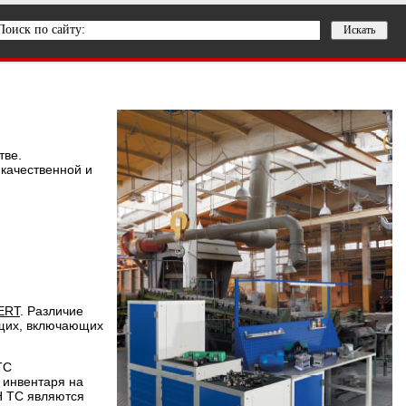
тве.
 качественной и
ERT
. Различие
ющих, включающих
TC
 инвентаря на
H TC являются