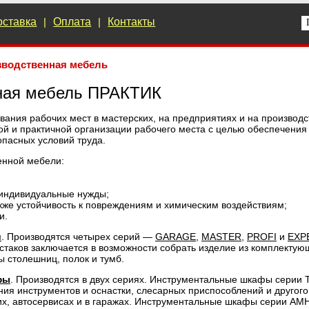
оставка
|
Оплата
|
Контакты
зводственная мебель
ная мебель ПРАКТИК
вания рабочих мест в мастерских, на предприятиях и на производс
й и практичной организации рабочего места с целью обеспечения
опасных условий труда.
енной мебели:
 индивидуальные нужды;
акже устойчивость к повреждениям и химическим воздействиям;
и.
и
. Производятся четырех серий —
GARAGE
,
MASTER
,
PROFI
и
EXP
стаков заключается в возможности собрать изделие из комплекту
ы столешниц, полок и тумб.
фы
. Производятся в двух сериях. Инструментальные шкафы серии 
ия инструментов и оснастки, слесарных приспособлений и другого
их, автосервисах и в гаражах. Инструментальные шкафы серии AM