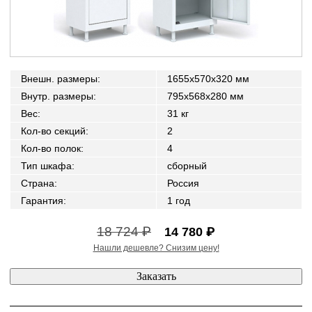
Внешн. размеры
:
1655x570x320 мм
Внутр. размеры
:
795х568х280 мм
Вес
:
31 кг
Кол-во секций
:
2
Кол-во полок
:
4
Тип шкафа
:
сборный
Страна
:
Россия
Гарантия
:
1 год
18 724 ₽
14 780 ₽
Нашли дешевле? Снизим цену!