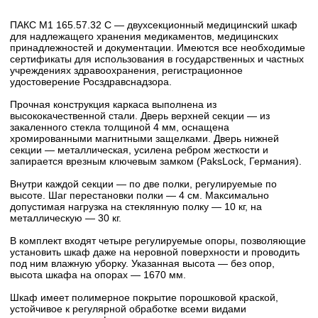
ПАКС М1 165.57.32 C — двухсекционный медицинский шкаф
для надлежащего хранения медикаментов, медицинских
принадлежностей и документации. Имеются все необходимые
сертификаты для использования в государственных и частных
учреждениях здравоохранения, регистрационное
удостоверение Росздравснадзора.
Прочная конструкция каркаса выполнена из
высококачественной стали. Дверь верхней секции — из
закаленного стекла толщиной 4 мм, оснащена
хромированными магнитными защелками. Дверь нижней
секции — металлическая, усилена ребром жесткости и
запирается врезным ключевым замком (PaksLock, Германия).
Внутри каждой секции — по две полки, регулируемые по
высоте. Шаг перестановки полки — 4 см. Максимально
допустимая нагрузка на стеклянную полку — 10 кг, на
металлическую — 30 кг.
В комплект входят четыре регулируемые опоры, позволяющие
установить шкаф даже на неровной поверхности и проводить
под ним влажную уборку. Указанная высота — без опор,
высота шкафа на опорах — 1670 мм.
Шкаф имеет полимерное покрытие порошковой краской,
устойчивое к регулярной обработке всеми видами