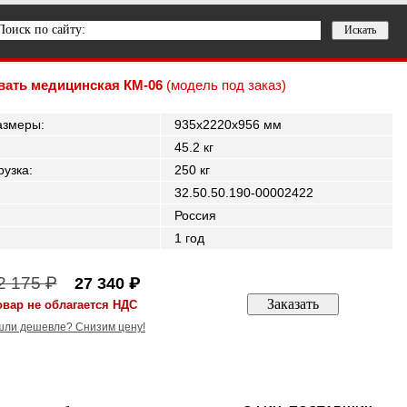
вать медицинская КМ-06
(модель под заказ)
азмеры
:
935x2220x956 мм
45.2 кг
рузка
:
250 кг
32.50.50.190-00002422
Россия
1 год
2 175 ₽
27 340 ₽
овар не облагается НДС
ли дешевле? Снизим цену!