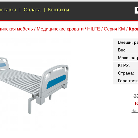
оставка
|
Оплата
|
Контакты
инская мебель
/
Медицинские кровати
/
HILFE
/
Серия КМ
/
Кро
Внешн. р
Вес
:
Макс. наг
КТРУ
:
Страна
:
Гарантия
:
3
Т
Наш