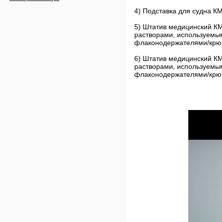
4) Подставка для судна К
5) Штатив медицинский К
растворами, используемым
флаконодержателями/крюч
6) Штатив медицинский К
растворами, используемым
флаконодержателями/крюч