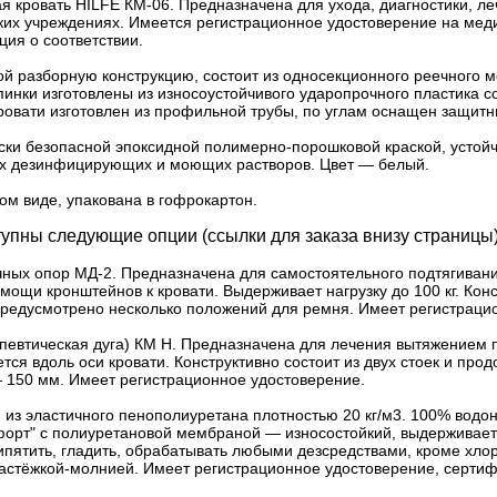
 кровать HILFE КМ-06. Предназначена для ухода, диагностики, л
их учреждениях. Имеется регистрационное удостоверение на мед
ция о соответствии.
ой разборную конструкцию, состоит из односекционного реечного м
инки изготовлены из износоустойчивого ударопрочного пластика 
кровати изготовлен из профильной трубы, по углам оснащен защи
ски безопасной эпоксидной полимерно-порошковой краской, устойч
х дезинфицирующих и моющих растворов. Цвет — белый.
ом виде, упакована в гофрокартон.
тупны следующие опции (ссылки для заказа внизу страницы)
чных опор МД-2. Предназначена для самостоятельного подтягиван
мощи кронштейнов к кровати. Выдерживает нагрузку до 100 кг. Конс
редусмотрено несколько положений для ремня. Имеет регистраци
апевтическая дуга) КМ Н. Предназначена для лечения вытяжением
тся вдоль оси кровати. Конструктивно состоит из двух стоек и про
 150 мм. Имеет регистрационное удостоверение.
 из эластичного пенополиуретана плотностью 20 кг/м3. 100% вод
форт" с полиуретановой мембраной — износостойкий, выдерживает
кипятить, гладить, обрабатывать любыми дезсредствами, кроме хло
астёжкой-молнией. Имеет регистрационное удостоверение, сертиф