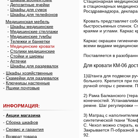
Стационарная медицинская
-
Депозитные ячейки
в стационарных медицинск
-
Шкафы для сумок
Росздравнадзора, деклара
-
Шкафы для телефонов
Кровать представляет соб
Медицинская мебель
быстросъемных спинок. Сп
-
Шкафы медицинские
краями и углами. Каркас 
-
Медицинские стеллажи
-
Медицинские тумбы
Каркас окрашен гигиениче
-
Тележки и банкетки
всеми видами медицински
-
Медицинские кровати
-
Столики медицинские
Поставляется в разобранн
-
Стойки и ширмы
-
Аптечки
Для кровати КМ-06 дос
-
Шкафы для раздевалок
-
Шкафы хозяйственные
1)Штанга для подвески ру
-
Скамейки для раздевалок
больного. Крепится при по
-
Ключницы настенные
ручной опоры с ремнем. П
-
Ящики почтовые
2) Рама Балканского (тер
конечностей. Устанавливае
ремне. Шаг регулировки —
ИНФОРМАЦИЯ:
-
Акции магазина
3) Матрац с наполнителем
синтетической ткани "Ком
-
Сборка шкафов
С. Чехол можно стирать, 
-
Сервис и гарантия
Закрывается П-образной з
92.
-
Возврат товара