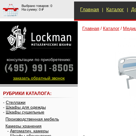
Выбрано товаров: 0
Главная
|
Каталог
|
Д
На сумму: 0 ₽
Главная
/
Каталог
/
Медиц
консультации по приобретению:
заказать обратный звонок
РУБРИКИ КАТАЛОГА:
-
Стеллажи
-
Шкафы для одежды
-
Шкафы сушильные
Производственная мебель
Камеры хранения
-
Автоматич. камеры
-
Шкафы абонентские