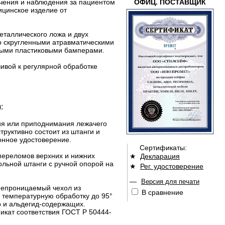
ечения и наблюдения за пациентом
ОФИЦ. ПОСТАВЩИК
ицинское изделие от
еталлического ложа и двух
со скругленными атравматическими
тными пластиковыми бамперами.
ивой к регулярной обработке
:
ия или приподнимания лежачего
труктивно состоит из штанги и
онное удостоверение.
Сертификаты:
 переломов верхних и нижних
★
Декларация
дольной штанги с ручной опорой на
★
Рег. удостоверение
—
Версия для печати
онепроницаемый чехол из
В сравнение
 температурную обработку до 95°
р и альдегид-содержащих.
икат соответствия ГОСТ Р 50444-