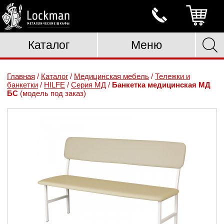
Каталог
Меню
Главная
/
Каталог
/
Медицинская мебель
/
Тележки и
банкетки
/
HILFE
/
Серия МД
/
Банкетка медицинская МД
БС
(модель под заказ)