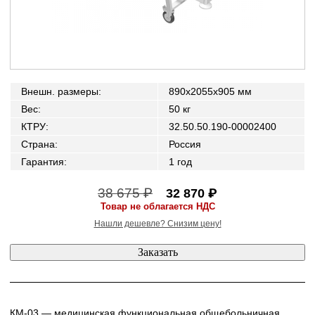
Внешн. размеры
:
890x2055x905 мм
Вес
:
50 кг
КТРУ
:
32.50.50.190-00002400
Страна
:
Россия
Гарантия
:
1 год
38 675 ₽
32 870 ₽
Товар не облагается НДС
Нашли дешевле? Снизим цену!
КМ-03 — медицинская функциональная общебольничная