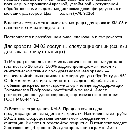
полимерно-порошковой краской, устойчивой к регулярной
обработке всеми видами медицинских дезинфицирующих и
моющих растворов. Цвет — белый (RAL 9016).
В нашем ассортименте имеются матрацы для кровати КМ-03 с
наполнителем из полиуретана.
Поставляется в разобранном виде, упакована в гофрокартон.
Для кровати КМ-03 доступны следующие опции (ссылки
для заказа внизу страницы):
1) Матрац с наполнителем из эластичного пенополиуретана
плотностью 20 кг/м3. 100% водонепроницаемый чехол из
синтетической ткани с полиуретановой мембраной —
износостойкий, выдерживает температурную обработку до 95°
С. Чехол можно стирать, кипятить, гладить, обрабатывать
любыми дезсредствами, кроме хлор и альдегид-содержащих.
Закрывается П-образной застёжкой-молнией. Имеет
регистрационное удостоверение, сертификат соответствия
ГОСТ Р 50444-92.
2) Боковые ограждения КМ-3. Предназначены для
предотвращения выпадения из кровати. Изготовлены из трубы
20x1,2 мм. Оборудованы механизмом складывания и
фиксации. Имеют износостойкое покрытие. В комплект входят:
2 ограждения, 4 кронштейна для крепления к раме. Имеет