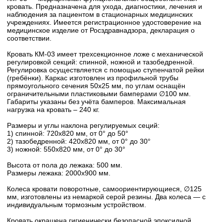
кровать. Предназначена для ухода, диагностики, лечения и
наблюдения за пациентом в стационарных медицинских
учреждениях. Имеется регистрационное удостоверение на
медицинское изделие от Росздравнадзора, декларация о
соответствии.
Кровать КМ-03 имеет трехсекционное ложе с механической
регулировкой секций: спинной, ножной и тазобедренной.
Регулировка осуществляется с помощью ступенчатой рейки
(гребёнки). Каркас изготовлен из профильной трубы
прямоугольного сечения 50х25 мм, по углам оснащён
ограничительными пластиковыми бамперами ∅100 мм.
Габариты указаны без учёта бамперов. Максимальная
нагрузка на кровать – 240 кг.
Размеры и углы наклона регулируемых сеций:
1) спинной: 720х820 мм, от 0° до 50°
2) тазобедренной: 420х820 мм, от 0° до 30°
3) ножной: 550х820 мм, от 0° до 30°
Высота от пола до лежака: 500 мм.
Размеры лежака: 2000х900 мм.
Колеса кровати поворотные, самоориентирующиеся, ∅125
мм, изготовлены из немаркой серой резины. Два колеса — с
индивидуальным тормозным устройством.
Кровать окрашена гигиенически безопасной эпоксидной