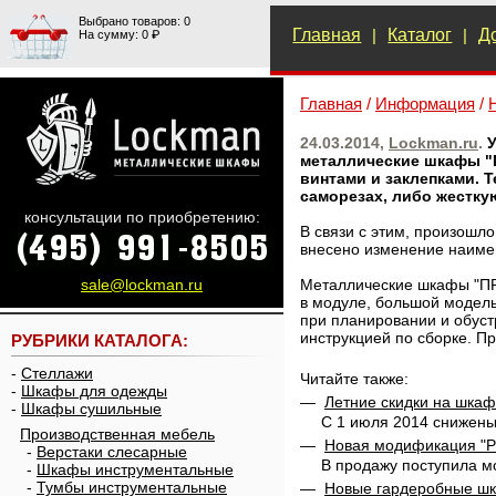
Выбрано товаров: 0
Главная
|
Каталог
|
Д
На сумму: 0 ₽
Главная
/
Информация
/
24.03.2014,
Lockman.ru
.
У
металлические шкафы "
винтами и заклепками. 
саморезах, либо жесткую
консультации по приобретению:
В связи с этим, произошло
внесено изменение наиме
Металлические шкафы "ПР
sale@lockman.ru
в модуле, большой модел
при планировании и обус
инструкцией по сборке. П
РУБРИКИ КАТАЛОГА:
-
Стеллажи
Читайте также:
-
Шкафы для одежды
—
Летние скидки на шка
-
Шкафы сушильные
С 1 июля 2014 снижен
Производственная мебель
—
Новая модификация "
-
Верстаки слесарные
В продажу поступила м
-
Шкафы инструментальные
-
Тумбы инструментальные
—
Новые гардеробные ш