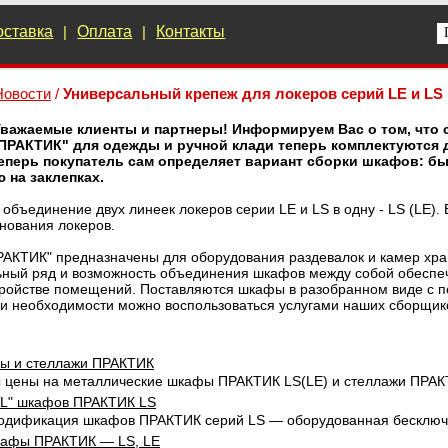
оставка
|
Оплата
|
Контакты
Новости
/
Универсальный крепеж для локеров серий LE и LS
важаемые клиенты и партнеры! Информируем Вас о том, что с 
ПРАКТИК" для одежды и ручной клади теперь комплектуются 
Теперь покупатель сам определяет вариант сборки шкафов: бы
 на заклепках.
 объединение двух линеек локеров серии LE и LS в одну - LS (LE).
нования локеров.
АКТИК" предназначены для оборудования раздевалок и камер хран
ьный ряд и возможность объединения шкафов между собой обеспе
тройстве помещений. Поставляются шкафы в разобранном виде с п
ри необходимости можно воспользоваться услугами наших сборщик
фы и стеллажи ПРАКТИК
ы цены на металлические шкафы ПРАКТИК LS(LE) и стеллажи ПРАК
PL" шкафов ПРАКТИК LS
одификация шкафов ПРАКТИК серий LS — оборудованная бесключев
кафы ПРАКТИК — LS, LE