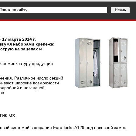
17 марта 2014 г.
двумя наборами крепежа:
струю на зацепах и
 В номенклатуру продукции
ения. Различное число секций
чивают широкие возможности
одробной и наглядной
ов.
ТИК MS.
ой системой запирания Euro-locks A129 под навесной замок.