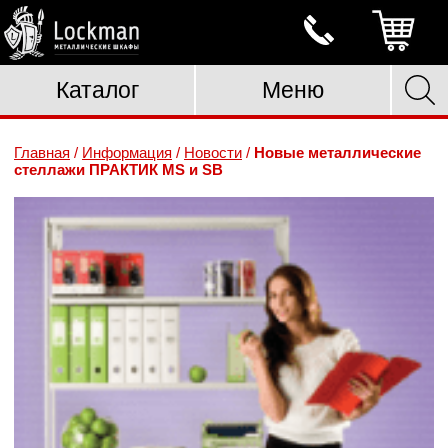
Каталог
Меню
Главная
/
Информация
/
Новости
/
Новые металлические
стеллажи ПРАКТИК MS и SB