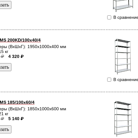
В сравнени
MS 200KD/100x40/4
еры (ВхШхГ): 1950x1000x400 мм
15 кг
 ₽
4 320 ₽
В сравнени
MS 185/100х60/4
еры (ВхШхГ): 1850x1000x600 мм
21 кг
 ₽
5 140 ₽