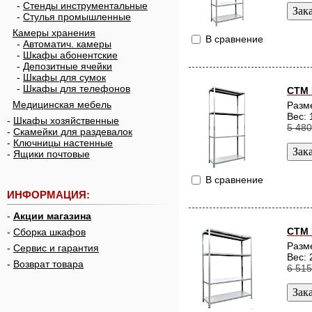
-
Стенды инструментальные
-
Стулья промышленные
Камеры хранения
В сравнение
-
Автоматич. камеры
-
Шкафы абонентские
-
Депозитные ячейки
-
Шкафы для сумок
-
Шкафы для телефонов
СТМ 
Медицинская мебель
Разм
Вес: 
-
Шкафы хозяйственные
5 480
-
Скамейки для раздевалок
-
Ключницы настенные
-
Ящики почтовые
В сравнение
ИНФОРМАЦИЯ:
-
Акции магазина
СТМ 
-
Сборка шкафов
Разм
-
Сервис и гарантия
Вес: 
-
Возврат товара
6 515