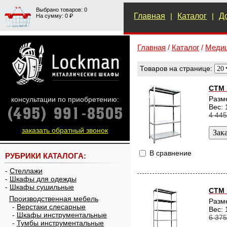
Выбрано товаров: 0
Главная
|
Каталог
|
Д
На сумму: 0 ₽
Главная
/
Каталог
/
Медиц
Товаров на странице:
СТМ 
Разм
консультации по приобретению:
Вес: 
4 445
заказать обратный звонок
В сравнение
РУБРИКИ КАТАЛОГА:
-
Стеллажи
-
Шкафы для одежды
-
Шкафы сушильные
СТМ 
Производственная мебель
Разм
-
Верстаки слесарные
Вес: 
-
Шкафы инструментальные
6 375
-
Тумбы инструментальные