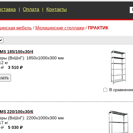
оставка
|
Оплата
|
Контакты
инская мебель
/
Медицинские стеллажи
/
ПРАКТИК
MS 185/100х30/4
еры (ВхШхГ): 1850x1000x300 мм
12 кг
 ₽
3 510 ₽
В сравнени
MS 220/100х30/6
еры (ВхШхГ): 2200x1000x300 мм
17 кг
 ₽
5 030 ₽