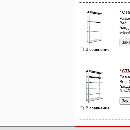
*
СТМ
Разм
Вес: 
*моде
6 150
В сравнение
*
СТМ
Разм
Вес: 
*моде
9 145
В сравнение