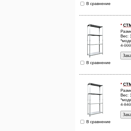
В сравнение
*
СТМ
Разм
Вес: 
*моде
4 000
В сравнение
*
СТМ
Разм
Вес: 
*моде
4 840
В сравнение