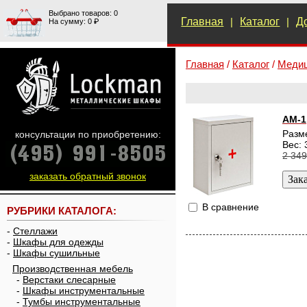
Выбрано товаров: 0
Главная
|
Каталог
|
Д
На сумму: 0 ₽
Главная
/
Каталог
/
Медиц
АМ-1
Разм
консультации по приобретению:
Вес: 
2 349
заказать обратный звонок
В сравнение
РУБРИКИ КАТАЛОГА:
-
Стеллажи
-
Шкафы для одежды
-
Шкафы сушильные
Производственная мебель
-
Верстаки слесарные
-
Шкафы инструментальные
-
Тумбы инструментальные