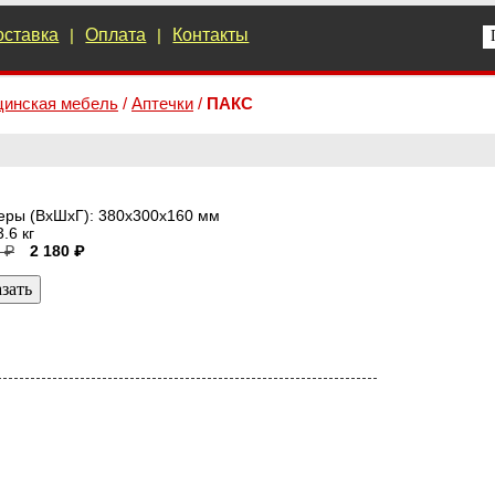
оставка
|
Оплата
|
Контакты
инская мебель
/
Аптечки
/
ПАКС
еры (ВхШхГ): 380x300x160 мм
3.6 кг
 ₽
2 180 ₽