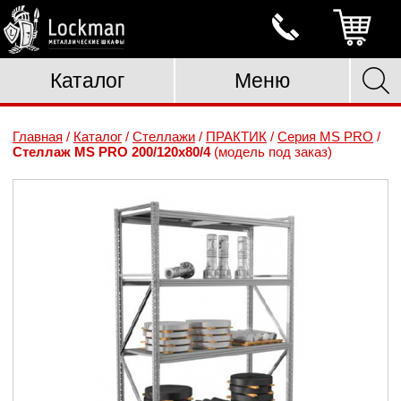
Каталог
Меню
Главная
/
Каталог
/
Стеллажи
/
ПРАКТИК
/
Серия MS PRO
/
Стеллаж MS PRO 200/120x80/4
(модель под заказ)