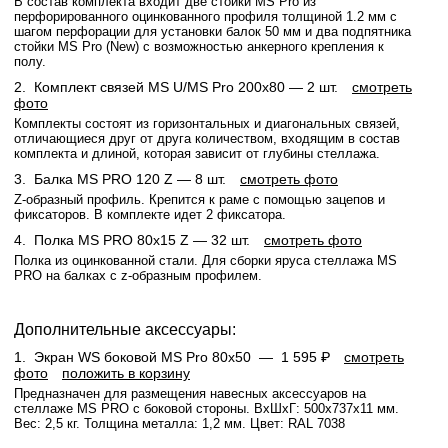
В состав комплекта входит две стойки MS Pro из
перфорированного оцинкованного профиля толщиной 1.2 мм с
шагом перфорации для установки балок 50 мм и два подпятника
стойки MS Pro (New) с возможностью анкерного крепления к
полу.
2.
Комплект связей MS U/MS Pro 200x80
— 2 шт.
смотреть
фото
Комплекты состоят из горизонтальных и диагональных связей,
отличающиеся друг от друга количеством, входящим в состав
комплекта и длиной, которая зависит от глубины стеллажа.
3.
Балка MS PRO 120 Z
— 8 шт.
смотреть фото
Z-образный профиль. Крепится к раме с помощью зацепов и
фиксаторов. В комплекте идет 2 фиксатора.
4.
Полка MS PRO 80х15 Z
— 32 шт.
смотреть фото
Полка из оцинкованной стали. Для сборки яруса стеллажа MS
PRO на балках с z-образным профилем.
Дополнительные аксессуары:
1.
Экран WS боковой MS Pro 80x50 —
1 595 ₽
смотреть
фото
положить в корзину
Предназначен для размещения навесных аксессуаров на
стеллаже MS PRO с боковой стороны. ВхШхГ: 500х737х11 мм.
Вес: 2,5 кг. Толщина металла: 1,2 мм. Цвет: RAL 7038