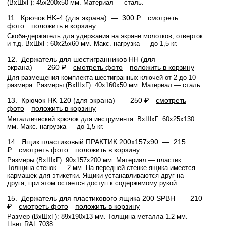
(ВхШхГ): 45x200x50 мм. Материал — сталь.
11.
Крючок HK-4 (для экрана) —
300 ₽
смотреть
фото
положить в корзину
Скоба-держатель для удержания на экране молотков, отверток
и т.д. ВхШхГ: 60x25x60 мм. Макс. нагрузка — до 1,5 кг.
12.
Держатель для шестигранников HH (для
экрана) —
260 ₽
смотреть фото
положить в корзину
Для размещения комплекта шестигранных ключей от 2 до 10
размера. Размеры (ВхШхГ): 40x160x50 мм. Материал — сталь.
13.
Крючок HK 120 (для экрана) —
250 ₽
смотреть
фото
положить в корзину
Металлический крючок для инструмента. ВхШхГ: 60x25x130
мм. Макс. нагрузка — до 1,5 кг.
14.
Ящик пластиковый ПРАКТИК 200x157x90 —
215
₽
смотреть фото
положить в корзину
Размеры (ВхШхГ): 90x157x200 мм. Материал — пластик.
Толщина стенок — 2 мм. На передней стенке ящика имеется
кармашек для этикетки. Ящики устанавливаются друг на
друга, при этом остается доступ к содержимому рукой.
15.
Держатель для пластикового ящика 200 SPBH —
210
₽
смотреть фото
положить в корзину
Размер (ВхШхГ): 89x190x13 мм. Толщина металла 1.2 мм.
Цвет RAL 7038.