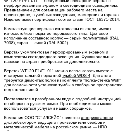
WT120.F1/F1.011 — безтумбовый слесарный верстак с
перфорированным экраном и светодиодным освещением.
Предназначен для организации рабочего места на
производстве, в учебных заведениях, мастерских и гаражах.
Изделие имеет сертификат соответствия ГОСТ 16371-2014.
Комплектующие верстака изготовлены из стали, имеют
износостойкое покрытие порошкового типа. Цветовое
исполнение составное: корпус — серый полуматовый (RAL
7038), экран — синий (RAL 5002).
Верстак укомплектован перфорированным экраном и
комплектом светодиодного освещения. Функциональные
навески на экран приобретаются дополнительно.
Верстак WT120.F1/F1.011 можно использовать вместе с
инструментальной подкатной
тумбой WDS-4
. Для этого
требуется демонтаж полки из комплекта "полка-стенка Wsh"
для возможности установки тумбы в свободное пространство
под столешницей.
Поставляется в разобранном виде с подробной инструкцией
по сборке на русском языке. При необходимости можно
воспользоваться услугами наших сборщиков.
Компания ООО "СТИЛСЕЙФ" является
авторизованным
дистрибьютором
ведущего производителя сейфов и
металлической мебели на российском рынке — НПО