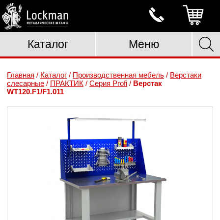
Каталог
Меню
Главная
/
Каталог
/
Производственная мебель
/
Верстаки
слесарные
/
ПРАКТИК
/
Серия Profi
/
Верстак
WT120.F1/F1.011