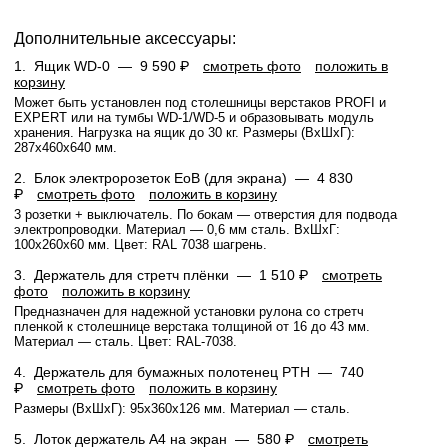
Дополнительные аксессуары:
1.
Ящик WD-0 —
9 590 ₽
смотреть фото
положить в
корзину
Может быть установлен под столешницы верстаков PROFI и
EXPERT или на тумбы WD-1/WD-5 и образовывать модуль
хранения. Нагрузка на ящик до 30 кг. Размеры (ВхШхГ):
287x460x640 мм.
2.
Блок электророзеток EoB (для экрана) —
4 830
₽
смотреть фото
положить в корзину
3 розетки + выключатель. По бокам — отверстия для подвода
электропроводки. Материал — 0,6 мм сталь. ВхШхГ:
100х260х60 мм. Цвет: RAL 7038 шагрень.
3.
Держатель для стретч плёнки —
1 510 ₽
смотреть
фото
положить в корзину
Предназначен для надежной установки рулона со стретч
пленкой к столешнице верстака толщиной от 16 до 43 мм.
Материал — сталь. Цвет: RAL-7038.
4.
Держатель для бумажных полотенец PTH —
740
₽
смотреть фото
положить в корзину
Размеры (ВхШхГ): 95x360x126 мм. Материал — сталь.
5.
Лоток держатель А4 на экран —
580 ₽
смотреть