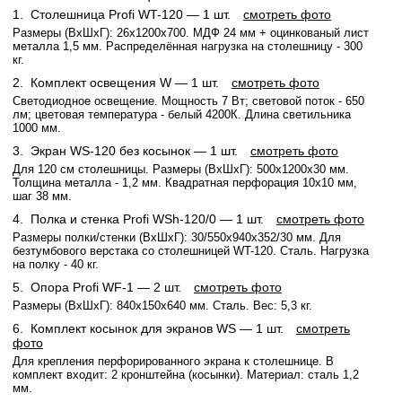
1.
Столешница Profi WT-120
— 1 шт.
смотреть фото
Размеры (ВхШхГ): 26x1200x700. МДФ 24 мм + оцинкованый лист
металла 1,5 мм. Распределённая нагрузка на столешницу - 300
кг.
2.
Комплект освещения W
— 1 шт.
смотреть фото
Светодиодное освещение. Мощность 7 Вт; световой поток - 650
лм; цветовая температура - белый 4200К. Длина светильника
1000 мм.
3.
Экран WS-120 без косынок
— 1 шт.
смотреть фото
Для 120 см столешницы. Размеры (ВхШхГ): 500x1200x30 мм.
Толщина металла - 1,2 мм. Квадратная перфорация 10х10 мм,
шаг 38 мм.
4.
Полка и стенка Profi WSh-120/0
— 1 шт.
смотреть фото
Размеры полки/стенки (ВхШхГ): 30/550x940x352/30 мм. Для
безтумбового верстака со столешницей WT-120. Сталь. Нагрузка
на полку - 40 кг.
5.
Опора Profi WF-1
— 2 шт.
смотреть фото
Размеры (ВхШхГ): 840x150x640 мм. Сталь. Вес: 5,3 кг.
6.
Комплект косынок для экранов WS
— 1 шт.
смотреть
фото
Для крепления перфорированного экрана к столешнице. В
комплект входит: 2 кронштейна (косынки). Материал: сталь 1,2
мм.