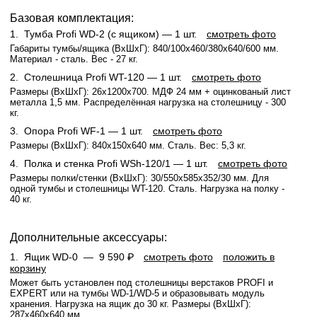
Базовая комплектация:
1.
Тумба Profi WD-2 (с ящиком)
— 1 шт.
смотреть фото
Габариты тумбы/ящика (ВхШхГ): 840/100x460/380x640/600 мм.
Материал - сталь. Вес - 27 кг.
2.
Столешница Profi WT-120
— 1 шт.
смотреть фото
Размеры (ВхШхГ): 26x1200x700. МДФ 24 мм + оцинкованый лист
металла 1,5 мм. Распределённая нагрузка на столешницу - 300
кг.
3.
Опора Profi WF-1
— 1 шт.
смотреть фото
Размеры (ВхШхГ): 840x150x640 мм. Сталь. Вес: 5,3 кг.
4.
Полка и стенка Profi WSh-120/1
— 1 шт.
смотреть фото
Размеры полки/стенки (ВхШхГ): 30/550x585x352/30 мм. Для
одной тумбы и столешницы WT-120. Сталь. Нагрузка на полку -
40 кг.
Дополнительные аксессуары:
1.
Ящик WD-0 —
9 590 ₽
смотреть фото
положить в
корзину
Может быть установлен под столешницы верстаков PROFI и
EXPERT или на тумбы WD-1/WD-5 и образовывать модуль
хранения. Нагрузка на ящик до 30 кг. Размеры (ВхШхГ):
287x460x640 мм.