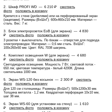
2.
Шкаф PROFI WD —
6 210 ₽
смотреть
фото
положить в корзину
Крепится к стене (дюбелями) или на перфорированный экран
(зацепами). Размеры (ВхШхГ): 600x460x210 мм. Материал —
сталь. Вес: 7 кг.
3.
Блок электророзеток EoB (для экрана) —
4 830
₽
смотреть фото
положить в корзину
3 розетки + выключатель. По бокам — отверстия для подвода
электропроводки. Материал — 0,6 мм сталь. ВхШхГ:
100х260х60 мм. Цвет: RAL 7038 шагрень.
4.
Комплект освещения W (для экрана) —
4 680
₽
смотреть фото
положить в корзину
Светодиодное освещение. Мощность 7 Вт; световой поток -
650 лм; цветовая температура - белый 4200К. Длина
светильника 1000 мм.
5.
Экран WS-120 без косынок —
2 300 ₽
смотреть
фото
положить в корзину
Для 120 см столешницы. Размеры (ВхШхГ): 500x1200x30 мм.
Толщина металла - 1,2 мм. Квадратная перфорация 10х10 мм,
шаг 38 мм.
6.
Экран WS-60 (для установки на стену) —
1 610
₽
смотреть фото
положить в корзину