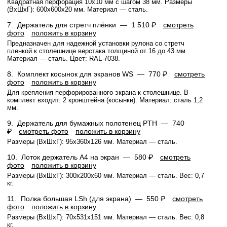
Квадратная перфорация 10х10 мм с шагом 38 мм. Размеры
(ВхШхГ): 600x600x20 мм. Материал — сталь.
7.
Держатель для стретч плёнки —
1 510 ₽
смотреть
фото
положить в корзину
Предназначен для надежной установки рулона со стретч
пленкой к столешнице верстака толщиной от 16 до 43 мм.
Материал — сталь. Цвет: RAL-7038.
8.
Комплект косынок для экранов WS —
770 ₽
смотреть
фото
положить в корзину
Для крепления перфорированного экрана к столешнице. В
комплект входит: 2 кронштейна (косынки). Материал: сталь 1,2
мм.
9.
Держатель для бумажных полотенец PTH —
740
₽
смотреть фото
положить в корзину
Размеры (ВхШхГ): 95x360x126 мм. Материал — сталь.
10.
Лоток держатель А4 на экран —
580 ₽
смотреть
фото
положить в корзину
Размеры (ВхШхГ): 300x200x60 мм. Материал — сталь. Вес: 0,7
кг.
11.
Полка большая LSh (для экрана) —
550 ₽
смотреть
фото
положить в корзину
Размеры (ВхШхГ): 70x531x151 мм. Материал — сталь. Вес: 0,8
кг.