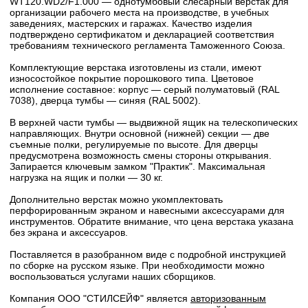
WT120.WD2/F1.000 — однотумбовый слесарный верстак для
организации рабочего места на производстве, в учебных
заведениях, мастерских и гаражах. Качество изделия
подтверждено сертификатом и декларацией соответствия
требованиям технического регламента Таможенного Союза.
Комплектующие верстака изготовлены из стали, имеют
износостойкое покрытие порошкового типа. Цветовое
исполнение составное: корпус — серый полуматовый (RAL
7038), дверца тумбы — синяя (RAL 5002).
В верхней части тумбы — выдвижной ящик на телескопических
направляющих. Внутри основной (нижней) секции — две
съемные полки, регулируемые по высоте. Для дверцы
предусмотрена возможность смены стороны открывания.
Запирается ключевым замком "Практик". Максимальная
нагрузка на ящик и полки — 30 кг.
Дополнительно верстак можно укомплектовать
перфорированным экраном и навесными аксессуарами для
инструментов. Обратите внимание, что цена верстака указана
без экрана и аксессуаров.
Поставляется в разобранном виде с подробной инструкцией
по сборке на русском языке. При необходимости можно
воспользоваться услугами наших сборщиков.
Компания ООО "СТИЛСЕЙФ" является
авторизованным