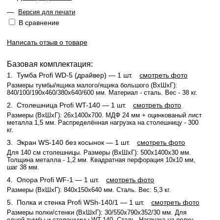
—
Версия для печати
В сравнение
Написать отзыв о товаре
Базовая комплектация:
1.
Тумба Profi WD-5 (драйвер)
— 1 шт.
смотреть фото
Размеры тумбы/ящика малого/ящика большого (ВхШхГ):
840/100/190x460/380x640/600 мм. Материал - сталь. Вес - 38 кг.
2.
Столешница Profi WT-140
— 1 шт.
смотреть фото
Размеры (ВхШхГ): 26x1400x700. МДФ 24 мм + оцинкованый лист
металла 1,5 мм. Распределённая нагрузка на столешницу - 300
кг.
3.
Экран WS-140 без косынок
— 1 шт.
смотреть фото
Для 140 см столешницы. Размеры (ВхШхГ): 500x1400x30 мм.
Толщина металла - 1,2 мм. Квадратная перфорация 10х10 мм,
шаг 38 мм.
4.
Опора Profi WF-1
— 1 шт.
смотреть фото
Размеры (ВхШхГ): 840x150x640 мм. Сталь. Вес: 5,3 кг.
5.
Полка и стенка Profi WSh-140/1
— 1 шт.
смотреть фото
Размеры полки/стенки (ВхШхГ): 30/550x790x352/30 мм. Для
одной тумбы и столешницы WT-140. Сталь. Нагрузка на полку -