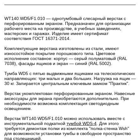
WT140.WD5/F1.010 — однотумбовый слесарный верстак с
перфорированным экраном. Предназначен для организации
рабочего места на производстве, в учебных заведениях,
мастерских и гаражах. Изделие имеет сертификат
соответствия ГОСТ 16371-2014.
Комплектующие верстака изготовлены из стали, имеют
износостойкое покрытие порошкового типа. Цветовое
исполнение составное: корпус — серый полуматовый (RAL
7038), фасады ящиков и экран — синий (RAL 5002).
Тумба WD5 с пятью выдвижными ящиками на телескопических
направляющих: три малых и два больших. Нагрузка на ящик —
30 кг. Запирается центральным ключевым замком "Практик".
Верстак укомплектован перфорированным экраном. Навесные
аксессуары для экрана приобретаются дополнительно. При
необходимости возможна комплектация светодиодным
освещением.
Верстак WT140.WD5/F1.010 можно использовать вместе с
инструментальной подкатной
тумбой WDS-4
. Для этого
требуется демонтаж полки из комплекта "полка-стенка Wsh"
для возможности установки тумбы в свободное пространство
под столешницей.