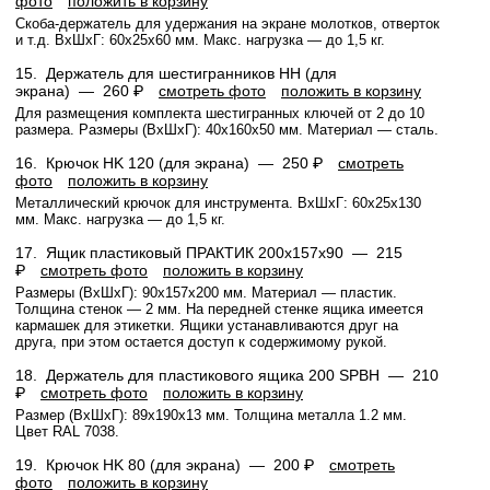
фото
положить в корзину
Скоба-держатель для удержания на экране молотков, отверток
и т.д. ВхШхГ: 60x25x60 мм. Макс. нагрузка — до 1,5 кг.
15.
Держатель для шестигранников HH (для
экрана) —
260 ₽
смотреть фото
положить в корзину
Для размещения комплекта шестигранных ключей от 2 до 10
размера. Размеры (ВхШхГ): 40x160x50 мм. Материал — сталь.
16.
Крючок HK 120 (для экрана) —
250 ₽
смотреть
фото
положить в корзину
Металлический крючок для инструмента. ВхШхГ: 60x25x130
мм. Макс. нагрузка — до 1,5 кг.
17.
Ящик пластиковый ПРАКТИК 200x157x90 —
215
₽
смотреть фото
положить в корзину
Размеры (ВхШхГ): 90x157x200 мм. Материал — пластик.
Толщина стенок — 2 мм. На передней стенке ящика имеется
кармашек для этикетки. Ящики устанавливаются друг на
друга, при этом остается доступ к содержимому рукой.
18.
Держатель для пластикового ящика 200 SPBH —
210
₽
смотреть фото
положить в корзину
Размер (ВхШхГ): 89x190x13 мм. Толщина металла 1.2 мм.
Цвет RAL 7038.
19.
Крючок HK 80 (для экрана) —
200 ₽
смотреть
фото
положить в корзину