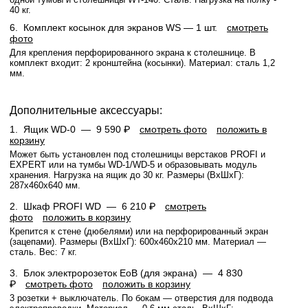
40 кг.
6.
Комплект косынок для экранов WS
— 1 шт.
смотреть
фото
Для крепления перфорированного экрана к столешнице. В
комплект входит: 2 кронштейна (косынки). Материал: сталь 1,2
мм.
Дополнительные аксессуары:
1.
Ящик WD-0 —
9 590 ₽
смотреть фото
положить в
корзину
Может быть установлен под столешницы верстаков PROFI и
EXPERT или на тумбы WD-1/WD-5 и образовывать модуль
хранения. Нагрузка на ящик до 30 кг. Размеры (ВхШхГ):
287x460x640 мм.
2.
Шкаф PROFI WD —
6 210 ₽
смотреть
фото
положить в корзину
Крепится к стене (дюбелями) или на перфорированный экран
(зацепами). Размеры (ВхШхГ): 600x460x210 мм. Материал —
сталь. Вес: 7 кг.
3.
Блок электророзеток EoB (для экрана) —
4 830
₽
смотреть фото
положить в корзину
3 розетки + выключатель. По бокам — отверстия для подвода