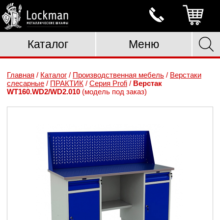
Каталог
Меню
Главная
/
Каталог
/
Производственная мебель
/
Верстаки
слесарные
/
ПРАКТИК
/
Серия Profi
/
Верстак
WT160.WD2/WD2.010
(модель под заказ)