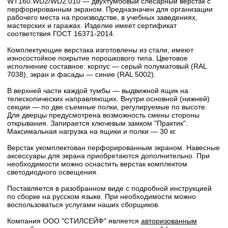
WT160.WD2/WD2.010 — двухтумбовый слесарный верстак с
перфорированным экраном. Предназначен для организации
рабочего места на производстве, в учебных заведениях,
мастерских и гаражах. Изделие имеет сертификат
соответствия ГОСТ 16371-2014.
Комплектующие верстака изготовлены из стали, имеют
износостойкое покрытие порошкового типа. Цветовое
исполнение составное: корпус — серый полуматовый (RAL
7038), экран и фасады — синие (RAL 5002).
В верхней части каждой тумбы — выдвижной ящик на
телескопических направляющих. Внутри основной (нижней)
секции — по две съемные полки, регулируемые по высоте.
Для дверцы предусмотрена возможность смены стороны
открывания. Запирается ключевым замком "Практик".
Максимальная нагрузка на ящики и полки — 30 кг.
Верстак укомплектован перфорированным экраном. Навесные
аксессуары для экрана приобретаются дополнительно. При
необходимости можно оснастить верстак комплектом
светодиодного освещения.
Поставляется в разобранном виде с подробной инструкцией
по сборке на русском языке. При необходимости можно
воспользоваться услугами наших сборщиков.
Компания ООО "СТИЛСЕЙФ" является
авторизованным