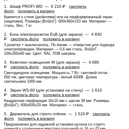
1.
Шкаф PROFI WD —
6 210 ₽
смотреть
фото
положить в корзину
Крепится к стене (дюбелями) или на перфорированный экран
(зацепами). Размеры (ВхШхГ): 600x460x210 мм. Материал —
сталь. Вес: 7 кг.
2.
Блок электророзеток EoB (для экрана) —
4 830
₽
смотреть фото
положить в корзину
3 розетки + выключатель. По бокам — отверстия для подвода
электропроводки. Материал — 0,6 мм сталь. ВхШхГ:
100х260х60 мм. Цвет: RAL 7038 шагрень.
3.
Комплект освещения W (для экрана) —
4 680
₽
смотреть фото
положить в корзину
Светодиодное освещение. Мощность 7 Вт; световой поток -
650 лм; цветовая температура - белый 4200К. Длина
светильника 1000 мм.
4.
Экран WS-60 (для установки на стену) —
1 610
₽
смотреть фото
положить в корзину
Квадратная перфорация 10х10 мм с шагом 38 мм. Размеры
(ВхШхГ): 600x600x20 мм. Материал — сталь.
5.
Держатель для стретч плёнки —
1 510 ₽
смотреть
фото
положить в корзину
Предназначен для надежной установки рулона со стретч
пленкой к столешнице верстака толщиной от 16 до 43 мм.