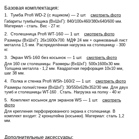
Базовая комплектация:
1.
Тумба Profi WD-2 (с ящиком)
— 2 шт.
смотреть фото
Габариты тумбы/ящика (ВхШхГ): 840/100x460/380x640/600 мм.
Материал - сталь. Вес - 27 кг.
2.
Столешница Profi WT-160
— 1 шт.
смотреть фото
Размеры (ВхШхГ): 26x1600x700. МДФ 24 мм + оцинкованый лист
металла 1,5 мм. Распределённая нагрузка на столешницу - 300
кг.
3.
Экран WS-160 без косынок
— 1 шт.
смотреть фото
Для 160 см столешницы. Размеры (ВхШхГ): 500x1600x30 мм.
Толщина металла - 1,2 мм. Квадратная перфорация 10х10 мм,
шаг 38 мм.
4.
Полка и стенка Profi WSh-160/2
— 1 шт.
смотреть фото
Размеры полки/стенки (ВхШхГ): 30/550x628x352/30 мм. Для двух
тумб и столешницы WT-160 . Сталь. Нагрузка на полку - 40 кг
5.
Комплект косынок для экранов WS
— 1 шт.
смотреть
фото
Для крепления перфорированного экрана к столешнице. В
комплект входит: 2 кронштейна (косынки). Материал: сталь 1,2
мм.
Дополнительные аксессуары: