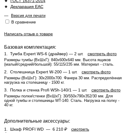
★
ГОСТ 16371-2014
★
Декларация ЕАС
—
Версия для печати
В сравнение
Написать отзыв о товаре
Базовая комплектация:
1.
Тумба Expert WS-6 (драйвер)
— 2 шт.
смотреть фото
Размеры тумбы (ВхШхГ): 840x600x640 мм. Высота ящиков
(малый/средний/большой): 55/115/235 мм. Материал - сталь.
2.
Столешница Expert W-200
— 1 шт.
смотреть фото
Размеры (ВхШхГ): 30x2000x700. Фанера 30 мм. Распределённая
нагрузка на столешницу - 1500 кг.
3.
Полка и стенка Profi WSh-140/1
— 1 шт.
смотреть фото
Размеры полки/стенки (ВхШхГ): 30/550x790x352/30 мм. Для
одной тумбы и столешницы WT-140. Сталь. Нагрузка на полку -
40 кг.
Дополнительные аксессуары:
1.
Шкаф PROFI WD —
6 210 ₽
смотреть