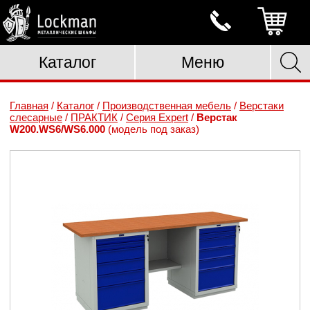
Каталог
Меню
Главная
/
Каталог
/
Производственная мебель
/
Верстаки
слесарные
/
ПРАКТИК
/
Серия Expert
/
Верстак
W200.WS6/WS6.000
(модель под заказ)