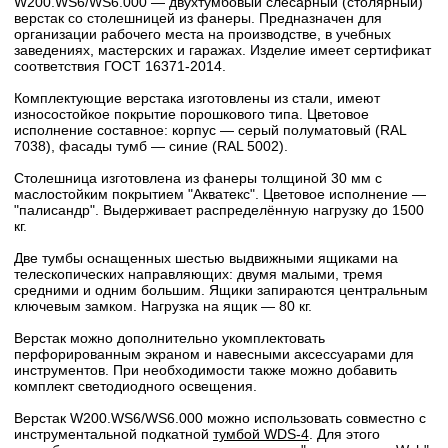
W200.WS6/WS6.000 — двухтумбовый слесарный (столярный)
верстак со столешницей из фанеры. Предназначен для
организации рабочего места на производстве, в учебных
заведениях, мастерских и гаражах. Изделие имеет сертификат
соответствия ГОСТ 16371-2014.
Комплектующие верстака изготовлены из стали, имеют
износостойкое покрытие порошкового типа. Цветовое
исполнение составное: корпус — серый полуматовый (RAL
7038), фасады тумб — синие (RAL 5002).
Столешница изготовлена из фанеры толщиной 30 мм с
маслостойким покрытием "Акватекс". Цветовое исполнение —
"палисандр". Выдерживает распределённую нагрузку до 1500
кг.
Две тумбы оснащенных шестью выдвижными ящиками на
телескопических направляющих: двумя малыми, тремя
средними и одним большим. Ящики запираются центральным
ключевым замком. Нагрузка на ящик — 80 кг.
Верстак можно дополнительно укомплектовать
перфорированным экраном и навесными аксессуарами для
инструментов. При необходимости также можно добавить
комплект светодиодного освещения.
Верстак W200.WS6/WS6.000 можно использовать совместно с
инструментальной подкатной
тумбой WDS-4
. Для этого