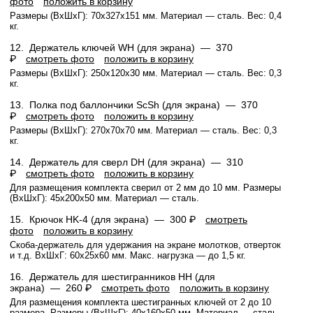
фото
положить в корзину
Размеры (ВхШхГ): 70x327x151 мм. Материал — сталь. Вес: 0,4
кг.
12.
Держатель ключей WH (для экрана) —
370
₽
смотреть фото
положить в корзину
Размеры (ВхШхГ): 250x120x30 мм. Материал — сталь. Вес: 0,3
кг.
13.
Полка под баллончики ScSh (для экрана) —
370
₽
смотреть фото
положить в корзину
Размеры (ВхШхГ): 270х70х70 мм. Материал — сталь. Вес: 0,3
кг.
14.
Держатель для сверл DH (для экрана) —
310
₽
смотреть фото
положить в корзину
Для размещения комплекта сверил от 2 мм до 10 мм. Размеры
(ВхШхГ): 45x200x50 мм. Материал — сталь.
15.
Крючок HK-4 (для экрана) —
300 ₽
смотреть
фото
положить в корзину
Скоба-держатель для удержания на экране молотков, отверток
и т.д. ВхШхГ: 60x25x60 мм. Макс. нагрузка — до 1,5 кг.
16.
Держатель для шестигранников HH (для
экрана) —
260 ₽
смотреть фото
положить в корзину
Для размещения комплекта шестигранных ключей от 2 до 10
размера. Размеры (ВхШхГ): 40x160x50 мм. Материал — сталь.