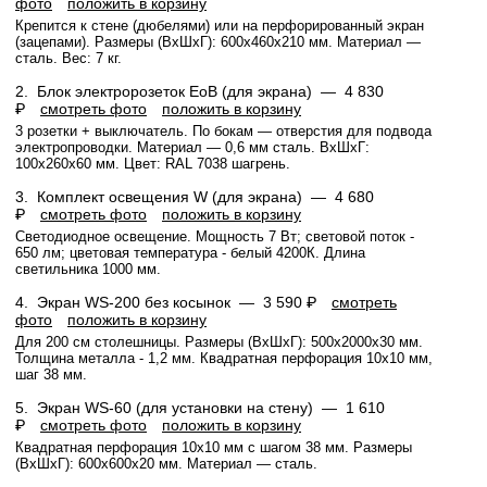
фото
положить в корзину
Крепится к стене (дюбелями) или на перфорированный экран
(зацепами). Размеры (ВхШхГ): 600x460x210 мм. Материал —
сталь. Вес: 7 кг.
2.
Блок электророзеток EoB (для экрана) —
4 830
₽
смотреть фото
положить в корзину
3 розетки + выключатель. По бокам — отверстия для подвода
электропроводки. Материал — 0,6 мм сталь. ВхШхГ:
100х260х60 мм. Цвет: RAL 7038 шагрень.
3.
Комплект освещения W (для экрана) —
4 680
₽
смотреть фото
положить в корзину
Светодиодное освещение. Мощность 7 Вт; световой поток -
650 лм; цветовая температура - белый 4200К. Длина
светильника 1000 мм.
4.
Экран WS-200 без косынок —
3 590 ₽
смотреть
фото
положить в корзину
Для 200 см столешницы. Размеры (ВхШхГ): 500x2000x30 мм.
Толщина металла - 1,2 мм. Квадратная перфорация 10х10 мм,
шаг 38 мм.
5.
Экран WS-60 (для установки на стену) —
1 610
₽
смотреть фото
положить в корзину
Квадратная перфорация 10х10 мм с шагом 38 мм. Размеры
(ВхШхГ): 600x600x20 мм. Материал — сталь.