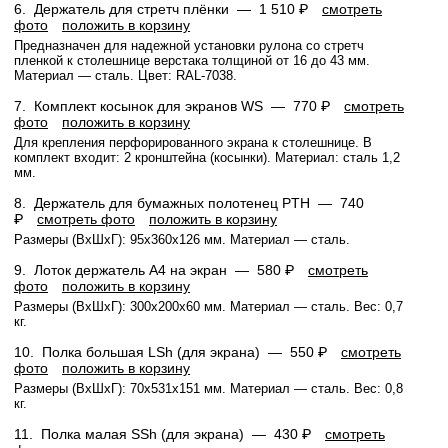
6.
Держатель для стретч плёнки —
1 510 ₽
смотреть
фото
положить в корзину
Предназначен для надежной установки рулона со стретч
пленкой к столешнице верстака толщиной от 16 до 43 мм.
Материал — сталь. Цвет: RAL-7038.
7.
Комплект косынок для экранов WS —
770 ₽
смотреть
фото
положить в корзину
Для крепления перфорированного экрана к столешнице. В
комплект входит: 2 кронштейна (косынки). Материал: сталь 1,2
мм.
8.
Держатель для бумажных полотенец PTH —
740
₽
смотреть фото
положить в корзину
Размеры (ВхШхГ): 95x360x126 мм. Материал — сталь.
9.
Лоток держатель А4 на экран —
580 ₽
смотреть
фото
положить в корзину
Размеры (ВхШхГ): 300x200x60 мм. Материал — сталь. Вес: 0,7
кг.
10.
Полка большая LSh (для экрана) —
550 ₽
смотреть
фото
положить в корзину
Размеры (ВхШхГ): 70x531x151 мм. Материал — сталь. Вес: 0,8
кг.
11.
Полка малая SSh (для экрана) —
430 ₽
смотреть