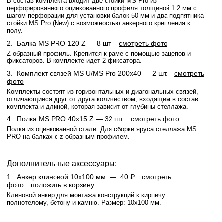
В состав комплекта входит две стойки MS Pro из
перфорированного оцинкованного профиля толщиной 1.2 мм с
шагом перфорации для установки балок 50 мм и два подпятника
стойки MS Pro (New) с возможностью анкерного крепления к
полу.
2.
Балка MS PRO 120 Z
— 8 шт.
смотреть фото
Z-образный профиль. Крепится к раме с помощью зацепов и
фиксаторов. В комплекте идет 2 фиксатора.
3.
Комплект связей MS U/MS Pro 200x40
— 2 шт.
смотреть
фото
Комплекты состоят из горизонтальных и диагональных связей,
отличающиеся друг от друга количеством, входящим в состав
комплекта и длиной, которая зависит от глубины стеллажа.
4.
Полка MS PRO 40х15 Z
— 32 шт.
смотреть фото
Полка из оцинкованной стали. Для сборки яруса стеллажа MS
PRO на балках с z-образным профилем.
Дополнительные аксессуары:
1.
Анкер клиновой 10х100 мм —
40 ₽
смотреть
фото
положить в корзину
Клиновой анкер для монтажа конструкций к кирпичу
полнотелому, бетону и камню. Размер: 10х100 мм.