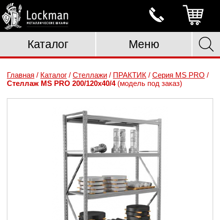
Каталог
Меню
Главная
/
Каталог
/
Стеллажи
/
ПРАКТИК
/
Серия MS PRO
/
Стеллаж MS PRO 200/120x40/4
(модель под заказ)