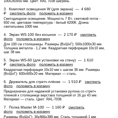
100х260х60 мм. Цвет: RAL 7038 шагрень.
3.
Комплект освещения W (для экрана) —
4 680
₽
смотреть фото
положить в корзину
Светодиодное освещение. Мощность 7 Вт; световой поток -
650 лм; цветовая температура - белый 4200К. Длина
светильника 1000 мм.
4.
Экран WS-100 без косынок —
2 170 ₽
смотреть
фото
положить в корзину
Для 100 см столешницы. Размеры (ВхШхГ): 500x1000x30 мм.
Толщина металла - 1,2 мм. Квадратная перфорация 10х10 мм,
шаг 38 мм.
5.
Экран WS-60 (для установки на стену) —
1 610
₽
смотреть фото
положить в корзину
Квадратная перфорация 10х10 мм с шагом 38 мм. Размеры
(ВхШхГ): 600x600x20 мм. Материал — сталь.
6.
Держатель для стретч плёнки —
1 510 ₽
смотреть
фото
положить в корзину
Предназначен для надежной установки рулона со стретч
пленкой к столешнице верстака толщиной от 16 до 43 мм.
Материал — сталь. Цвет: RAL-7038.
7.
Полка Master M-100 —
1 160 ₽
смотреть
фото
положить в корзину
Размеры (ВхШхГ): 30x866x399 мм. Сталь толщиной 1 мм.