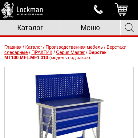
Каталог
Меню
Главная
/
Каталог
/
Производственная мебель
/
Верстаки
слесарные
/
ПРАКТИК
/
Серия Master
/
Верстак
MT100.MF1.MF1.310
(модель под заказ)