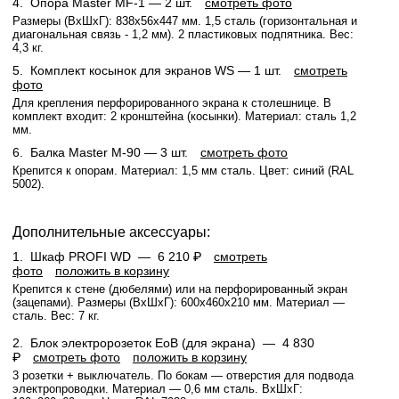
4.
Опора Master MF-1
— 2 шт.
смотреть фото
Размеры (ВхШхГ): 838x56x447 мм. 1,5 сталь (горизонтальная и
диагональная связь - 1,2 мм). 2 пластиковых подпятника. Вес:
4,3 кг.
5.
Комплект косынок для экранов WS
— 1 шт.
смотреть
фото
Для крепления перфорированного экрана к столешнице. В
комплект входит: 2 кронштейна (косынки). Материал: сталь 1,2
мм.
6.
Балка Master M-90
— 3 шт.
смотреть фото
Крепится к опорам. Материал: 1,5 мм сталь. Цвет: синий (RAL
5002).
Дополнительные аксессуары:
1.
Шкаф PROFI WD —
6 210 ₽
смотреть
фото
положить в корзину
Крепится к стене (дюбелями) или на перфорированный экран
(зацепами). Размеры (ВхШхГ): 600x460x210 мм. Материал —
сталь. Вес: 7 кг.
2.
Блок электророзеток EoB (для экрана) —
4 830
₽
смотреть фото
положить в корзину
3 розетки + выключатель. По бокам — отверстия для подвода
электропроводки. Материал — 0,6 мм сталь. ВхШхГ: