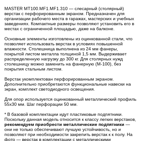
MASTER MT100.MF1.MF1.310 — слесарный (столярный)
верстак с перфорированным экраном. Предназначен для
организации рабочего места в гаражах, мастерских и учебных
заведениях. Компактные размеры позволяют установить его в
местах с ограниченной площадью, даже на балконе.
Основные элементы изготовлены из оцинкованной стали, что
позволяет использовать верстак в условиях повышенной
влажности. Столешница выполнена из 24 мм фанеры,
покрытой листом металла толщиной 1,5 мм. Выдерживает
распределенную нагрузку до 300 кг. Для столярных нужд
столешницу можно заменить на фанерную (М-100), без
покрытия стальным листом.
Верстак укомплектован перфорированным экраном.
Дополнительно приобретаются функциональные навески на
экран, комплект светодиодного освещения.
Для опор используется оцинкованный металлический профиль
55х30 мм. Шаг перфорации 50 мм.
* В базовой комплектации идут пластиковые подпятники.
Поскольку данная модель относится к классу легких верстаков,
рекомендуем приобрести металлические подпятники
—
они не только обеспечивают лучшую устойчивость, но и
позволяют при необходимости закрепить верстак к к полу. На
фото — верстак в комплектации с металлическими