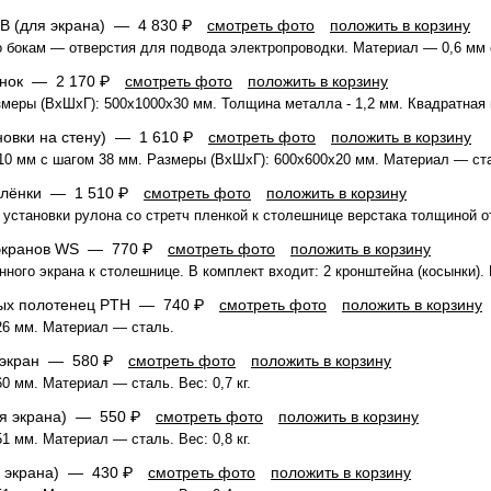
oB (для экрана) —
4 830 ₽
смотреть фото
положить в корзину
о бокам — отверстия для подвода электропроводки. Материал — 0,6 мм 
сынок —
2 170 ₽
смотреть фото
положить в корзину
меры (ВхШхГ): 500x1000x30 мм. Толщина металла - 1,2 мм. Квадратная 
новки на стену) —
1 610 ₽
смотреть фото
положить в корзину
10 мм с шагом 38 мм. Размеры (ВхШхГ): 600x600x20 мм. Материал — ст
 плёнки —
1 510 ₽
смотреть фото
положить в корзину
установки рулона со стретч пленкой к столешнице верстака толщиной от
 экранов WS —
770 ₽
смотреть фото
положить в корзину
ного экрана к столешнице. В комплект входит: 2 кронштейна (косынки). 
ных полотенец PTH —
740 ₽
смотреть фото
положить в корзину
26 мм. Материал — сталь.
а экран —
580 ₽
смотреть фото
положить в корзину
 мм. Материал — сталь. Вес: 0,7 кг.
ля экрана) —
550 ₽
смотреть фото
положить в корзину
 мм. Материал — сталь. Вес: 0,8 кг.
я экрана) —
430 ₽
смотреть фото
положить в корзину