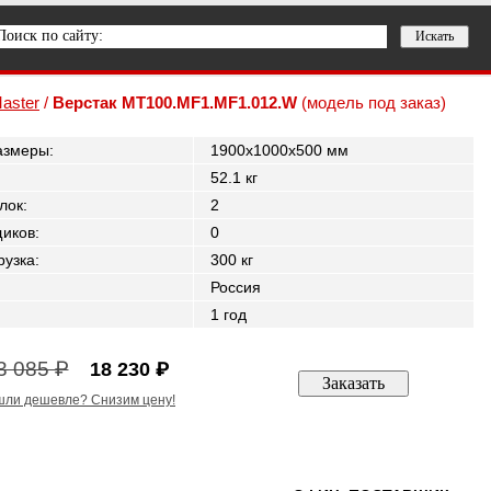
aster
/
Верстак MT100.MF1.MF1.012.W
(модель под заказ)
азмеры
:
1900x1000x500 мм
52.1 кг
лок
:
2
щиков
:
0
рузка
:
300 кг
Россия
1 год
3 085 ₽
18 230 ₽
ли дешевле? Снизим цену!