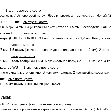
— 1 шт.
смотреть фото
щность 7 Вт; световой поток - 650 лм; цветовая температура - белый 4
-100
— 1 шт.
смотреть фото
00. МДФ 24 мм + оцинкованый лист металла 1,5 мм. Распределённая нагр
нок
— 1 шт.
смотреть фото
меры (ВхШхГ): 500x1000x30 мм. Толщина металла - 1,2 мм. Квадратная 
 шт.
смотреть фото
 мм. 1,5 сталь (горизонтальная и диагональная связь - 1,2 мм). 2 пласти
 шт.
смотреть фото
 мм. Сталь толщиной 1 мм. Максимальная нагрузка — 100 кг. Вес: 4 кг.
экранов WS
— 1 шт.
смотреть фото
ного экрана к столешнице. В комплект входит: 2 кронштейна (косынки). 
шт.
смотреть фото
: 1,5 мм сталь. Цвет: синий (RAL 5002).
суары:
210 ₽
смотреть фото
положить в корзину
) или на перфорированный экран (зацепами). Размеры (ВхШхГ): 600x460x2