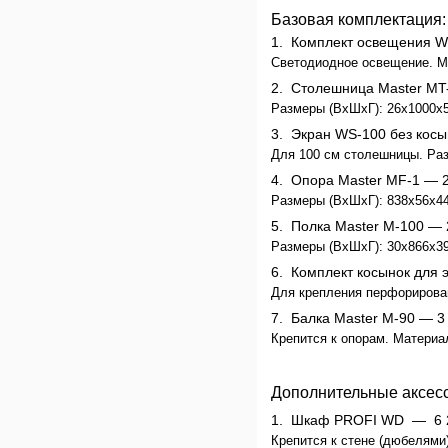
Базовая комплектация:
1.
Комплект освещения W
Светодиодное освещение. Мо
2.
Столешница Master МT
Размеры (ВхШхГ): 26x1000x5
3.
Экран WS-100 без косы
Для 100 см столешницы. Раз
4.
Опора Master MF-1
— 2
Размеры (ВхШхГ): 838x56x447
5.
Полка Master M-100
— 2
Размеры (ВхШхГ): 30x866x399
6.
Комплект косынок для 
Для крепления перфорирован
7.
Балка Master M-90
— 3 
Крепится к опорам. Материал
Дополнительные аксес
1.
Шкаф PROFI WD —
6 
Крепится к стене (дюбелями