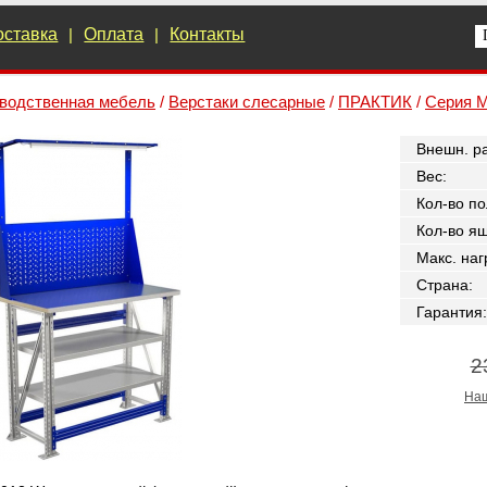
оставка
|
Оплата
|
Контакты
водственная мебель
/
Верстаки слесарные
/
ПРАКТИК
/
Серия M
Внешн. р
Вес
:
Кол-во по
Кол-во я
Макс. наг
Страна
:
Гарантия
:
2
Наш