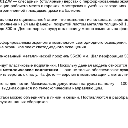
2.W — слесарный (столярный) верстак с перфорированным экра
ации рабочего места в гаражах, мастерских и учебных заведениях
с ограниченной площадью, даже на балконе.
влены из оцинкованной стали, что позволяет использовать верста
ыполнена из 24 мм фанеры, покрытой листом металла толщиной 1
до 300 кг. Для столярных нужд столешницу можно заменить на фан
ерфорированным экраном и комплектом светодиодного освещения.
а экран, комплект светодиодного освещения.
цинкованный металлический профиль 55х30 мм. Шаг перфорации 5
идут пластиковые подпятники. Поскольку данная модель относится к
и металлические подпятники
— они не только обеспечивают лучш
ить верстак к к полу. На фото — верстак в комплектации с метал
ены две полки. Максимально допустимая нагрузка на полку — 100 
, выдвигающиеся по телескопическим направляющим.
стаки можно объединять в линии и секции. Поставляются в разобр
слугами наших сборщиков.