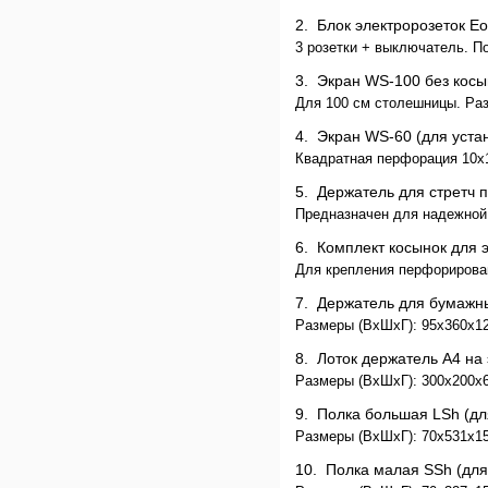
2.
Блок электророзеток E
3 розетки + выключатель. П
3.
Экран WS-100 без ко
Для 100 см столешницы. Раз
4.
Экран WS-60 (для уста
Квадратная перфорация 10х
5.
Держатель для стретч
Предназначен для надежной 
6.
Комплект косынок для
Для крепления перфорирован
7.
Держатель для бумаж
Размеры (ВхШхГ): 95x360x1
8.
Лоток держатель А4 н
Размеры (ВхШхГ): 300x200x60
9.
Полка большая LSh (д
Размеры (ВхШхГ): 70x531x151
10.
Полка малая SSh (дл