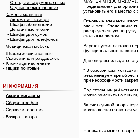
MASTER MT100.MF1.MF1.01
-
Стенды инструментальные
Предназначен для организ
-
Стулья промышленные
установить его в местах 
Камеры хранения
-
Автоматич. камеры
Основные элементы изгото
-
Шкафы абонентские
влажности. Столешница в
-
Депозитные ячейки
распределенную нагрузку 
-
Шкафы для сумок
стальным листом.
-
Шкафы для телефонов
Верстак укомплектован п
Медицинская мебель
функциональные навески н
-
Шкафы хозяйственные
-
Скамейки для раздевалок
Для опор используется о
-
Ключницы настенные
-
Ящики почтовые
* В базовой комплектации 
рекомендуем приобрест
при необходимости закреп
ИНФОРМАЦИЯ:
Под столешницей установл
можно заменить на ящики
-
Акции магазина
-
Сборка шкафов
За счет единой опоры вер
-
Сервис и гарантия
можно воспользоваться у
-
Возврат товара
Написать отзыв о товаре