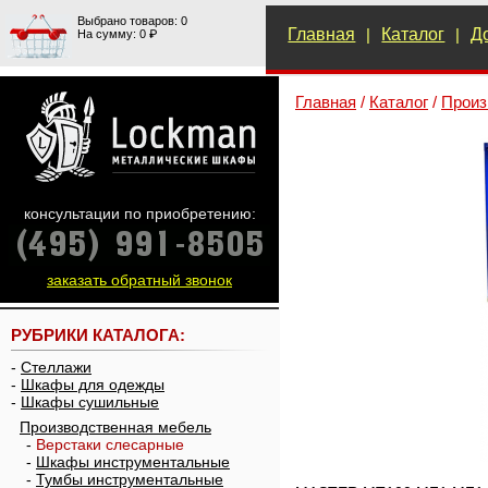
Выбрано товаров: 0
Главная
|
Каталог
|
Д
На сумму: 0 ₽
Главная
/
Каталог
/
Произ
консультации по приобретению:
заказать обратный звонок
РУБРИКИ КАТАЛОГА:
-
Стеллажи
-
Шкафы для одежды
-
Шкафы сушильные
Производственная мебель
-
Верстаки слесарные
-
Шкафы инструментальные
-
Тумбы инструментальные