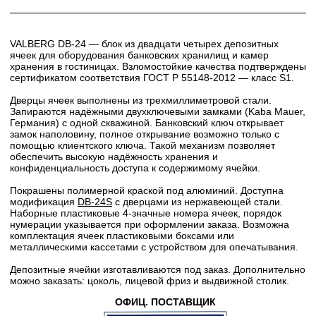
VALBERG DB-24 — блок из двадцати четырех депозитных
ячеек для оборудования банковских хранилищ и камер
хранения в гостиницах. Взломостойкие качества подтверждены
сертификатом соответствия ГОСТ Р 55148-2012 — класс S1.
Дверцы ячеек выполнены из трехмиллиметровой стали.
Запираются надёжными двухключевыми замками (Kaba Mauer,
Германия) с одной скважиной. Банковский ключ открывает
замок наполовину, полное открывание возможно только с
помощью клиентского ключа. Такой механизм позволяет
обеспечить высокую надёжность хранения и
конфиденциальность доступа к содержимому ячейки.
Покрашены полимерной краской под алюминий. Доступна
модификация
DB-24S
с дверцами из нержавеющей стали.
Наборные пластиковые 4-значные номера ячеек, порядок
нумерации указывается при оформлении заказа. Возможна
комплектация ячеек пластиковыми боксами или
металлическими кассетами с устройством для опечатывания.
Депозитные ячейки изготавливаются под заказ. Дополнительно
можно заказать: цоколь, лицевой фриз и выдвижной столик.
ОФИЦ. ПОСТАВЩИК