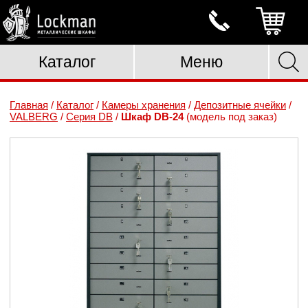
Каталог
Меню
Главная
/
Каталог
/
Камеры хранения
/
Депозитные ячейки
/
VALBERG
/
Серия DB
/
Шкаф DB-24
(модель под заказ)