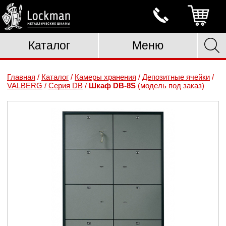
Каталог
Меню
Главная
/
Каталог
/
Камеры хранения
/
Депозитные ячейки
/
VALBERG
/
Серия DB
/
Шкаф DB-8S
(модель под заказ)