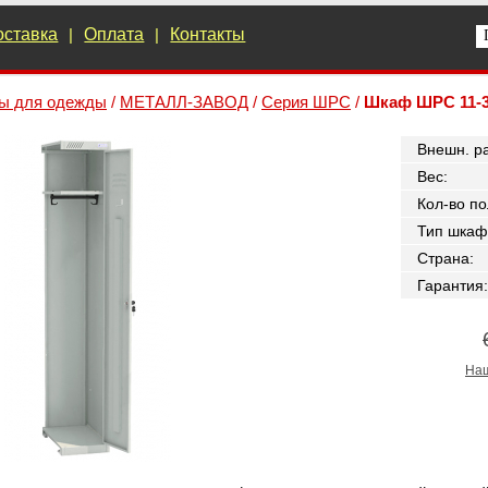
оставка
|
Оплата
|
Контакты
ы для одежды
/
МЕТАЛЛ-ЗАВОД
/
Серия ШРС
/
Шкаф ШРС 11-
Внешн. р
Вес
:
Кол-во по
Тип шкаф
Страна
:
Гарантия
:
Наш