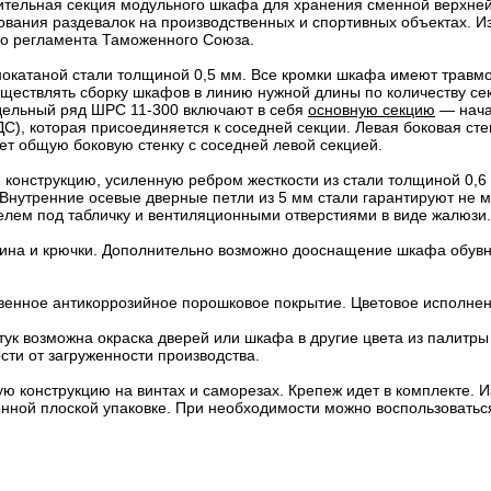
тельная секция модульного шкафа для хранения сменной верхней
вания раздевалок на производственных и спортивных объектах. Изг
го регламента Таможенного Союза.
нокатаной стали толщиной 0,5 мм. Все кромки шкафа имеют травм
уществлять сборку шкафов в линию нужной длины по количеству се
дельный ряд ШРС 11-300 включают в себя
основную секцию
— нача
С), которая присоединяется к соседней секции. Левая боковая сте
еет общую боковую стенку с соседней левой секцией.
 конструкцию, усиленную ребром жесткости из стали толщиной 0,6
Внутренние осевые дверные петли из 5 мм стали гарантируют не м
лем под табличку и вентиляционными отверстиями в виде жалюзи.
ина и крючки. Дополнительно возможно дооснащение шкафа обувн
венное антикоррозийное порошковое покрытие. Цветовое исполнен
штук возможна окраска дверей или шкафа в другие цвета из палитры
сти от загруженности производства.
 конструкцию на винтах и саморезах. Крепеж идет в комплекте. И
онной плоской упаковке. При необходимости можно воспользоватьс