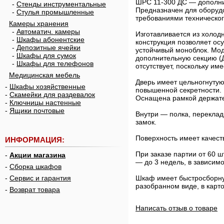
ШРС 11-300 ДС — дополни
-
Стенды инструментальные
Предназначен для оборудо
-
Стулья промышленные
требованиями техническо
Камеры хранения
-
Автоматич. камеры
Изготавливается из холод
-
Шкафы абонентские
конструкция позволяет ос
-
Депозитные ячейки
устойчивый моноблок. Мо
-
Шкафы для сумок
дополнительную секцию (Д
-
Шкафы для телефонов
отсутствует, поскольку им
Медицинская мебель
Дверь имеет цельногнутую
-
Шкафы хозяйственные
повышенной секретности. 
-
Скамейки для раздевалок
Оснащена рамкой держате
-
Ключницы настенные
-
Ящики почтовые
Внутри — полка, переклад
замок.
Поверхность имеет качест
ИНФОРМАЦИЯ:
При заказе партии от 60 
-
Акции магазина
— до 3 недель, в зависимо
-
Сборка шкафов
-
Сервис и гарантия
Шкаф имеет быстросборную
разобранном виде, в карт
-
Возврат товара
Написать отзыв о товаре