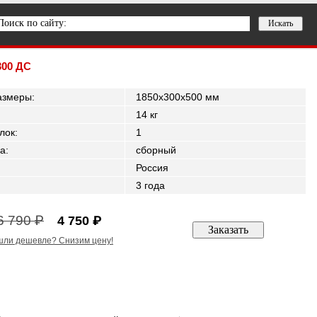
300 ДС
азмеры
:
1850x300x500 мм
14 кг
лок
:
1
а
:
сборный
Россия
3 года
6 790 ₽
4 750 ₽
ли дешевле? Снизим цену!