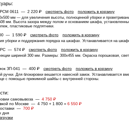
суары:
в PCM 0611 —
2 220 ₽
смотреть фото
положить в корзину
х500 мм — для увеличения высоты, полноценной уборки и проветривания
08 мм. Высота зазора между полом и основанием шкафа, установленным 
епеж, пластиковые подпятники.
 300 —
1 590 ₽
смотреть фото
положить в корзину
ия уборки и поддержания порядка на шкафах. Устанавливается на шкаф
 ШРС —
574 ₽
смотреть фото
положить в корзину
екции шириной 300 мм. Размеры: 300x455 мм. Oкраcка порошковая, све
амок ЗП-041 —
400 ₽
смотреть фото
положить в корзину
й ручки. Для блокировки вешается навесной замок. Устанавливается вме
рце с помощью прижимной шайбы с внутренней стороны.
сти:
словии самовывоза —
4 750 ₽
вкой по Москве — 4 750 + 1 800 =
6 550 ₽
 доставки —
700 ₽
х дня
згрузки