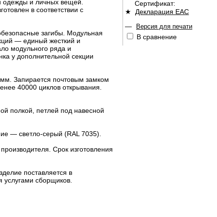
 одежды и личных вещей.
Сертификат:
отовлен в соответствии с
★
Декларация ЕАС
—
Версия для печати
обезопасные загибы. Модульная
В сравнение
кций — единый жесткий и
ло модульного ряда и
нка у дополнительной секции
 мм. Запирается почтовым замком
енее 40000 циклов открывания.
ой полкой, петлей под навесной
ие — светло-серый (RAL 7035).
 производителя. Срок изготовления
зделие поставляется в
я услугами сборщиков.