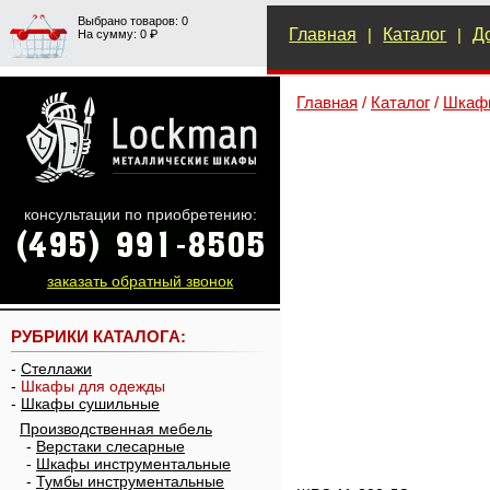
Выбрано товаров: 0
Главная
|
Каталог
|
Д
На сумму: 0 ₽
Главная
/
Каталог
/
Шкаф
консультации по приобретению:
заказать обратный звонок
РУБРИКИ КАТАЛОГА:
-
Стеллажи
-
Шкафы для одежды
-
Шкафы сушильные
Производственная мебель
-
Верстаки слесарные
-
Шкафы инструментальные
-
Тумбы инструментальные