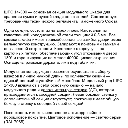
ШРС 14-300 — основная секция модульного шкафа для
хранения сумок и ручной клади посетителей. Соответствует
требованиям технического регламента Таможенного Союза.
Одна секция, состоит из четырех ячеек. Изготовлен из
качественной холоднокатаной стали толщиной 0,5 мм. Все
кромки шкафа имеют травмобезопасные загибы. Двери имеют
цельногнутую конструкцию. Запираются почтовыми замками
повышенной секретности. Крепление к корпусу — на
карточных петлях, обеспечивающих угол открывания двери
180° и гарантирующих не менее 40000 циклов открывания.
Оснащены рамками держателями под таблички.
Модульная конструкция позволяет осуществлять сборку
шкафов в линию нужной длины по количеству секций —
единый жесткий и устойчивый моноблок. Модельный ряд ШРС
14-300 включают в себя основную секцию — начало
модульного ряда и
дополнительную секцию
(ДС), которая
присоединяется к соседней секции. Левая боковая стенка у
дополнительной секции отсутствует, поскольку имеет общую
боковую стенку с соседней левой секцией.
Поверхность имеет качественное антикоррозийное
порошковое покрытие. Цветовое исполнение — светло-серый
(RAL 7035).