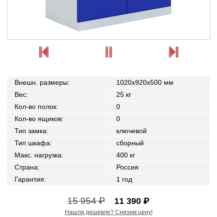
Внешн. размеры
:
1020x920x500 мм
Вес
:
25 кг
Кол-во полок
:
0
Кол-во ящиков
:
0
Тип замка
:
ключевой
Тип шкафа
:
сборный
Макс. нагрузка
:
400 кг
Страна
:
Россия
Гарантия
:
1 год
15 954 ₽
11 390 ₽
Нашли дешевле? Снизим цену!