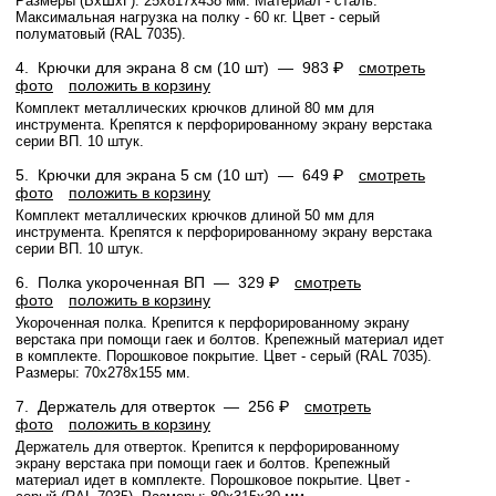
Размеры (ВхШхГ): 25х817х438 мм. Материал - сталь.
Максимальная нагрузка на полку - 60 кг. Цвет - серый
полуматовый (RAL 7035).
4.
Крючки для экрана 8 см (10 шт) —
983 ₽
смотреть
фото
положить в корзину
Комплект металлических крючков длиной 80 мм для
инструмента. Крепятся к перфорированному экрану верстака
серии ВП. 10 штук.
5.
Крючки для экрана 5 см (10 шт) —
649 ₽
смотреть
фото
положить в корзину
Комплект металлических крючков длиной 50 мм для
инструмента. Крепятся к перфорированному экрану верстака
серии ВП. 10 штук.
6.
Полка укороченная ВП —
329 ₽
смотреть
фото
положить в корзину
Укороченная полка. Крепится к перфорированному экрану
верстака при помощи гаек и болтов. Крепежный материал идет
в комплекте. Порошковое покрытие. Цвет - серый (RAL 7035).
Размеры: 70х278х155 мм.
7.
Держатель для отверток —
256 ₽
смотреть
фото
положить в корзину
Держатель для отверток. Крепится к перфорированному
экрану верстака при помощи гаек и болтов. Крепежный
материал идет в комплекте. Порошковое покрытие. Цвет -