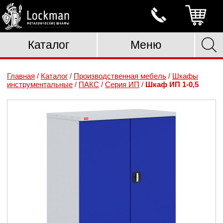
Каталог
Меню
Главная
/
Каталог
/
Производственная мебель
/
Шкафы
инструментальные
/
ПАКС
/
Серия ИП
/
Шкаф ИП 1-0,5