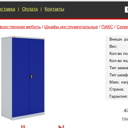
оставка
|
Оплата
|
Контакты
водственная мебель
/
Шкафы инструментальные
/
ПАКС
/
Сери
Внешн. р
Вес
:
Кол-во по
Кол-во я
Тип замк
Тип шкаф
Макс. наг
Страна
:
Гарантия
:
4
Наш