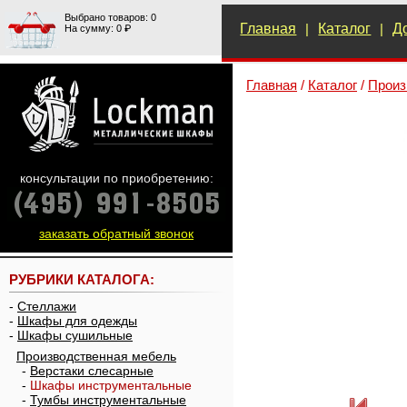
Выбрано товаров: 0
Главная
|
Каталог
|
Д
На сумму: 0 ₽
Главная
/
Каталог
/
Произ
консультации по приобретению:
заказать обратный звонок
РУБРИКИ КАТАЛОГА:
-
Стеллажи
-
Шкафы для одежды
-
Шкафы сушильные
Производственная мебель
-
Верстаки слесарные
-
Шкафы инструментальные
-
Тумбы инструментальные