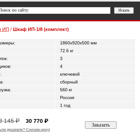
я ИП
/
Шкаф ИП-1/8 (комплект)
азмеры
:
1860x920x500 мм
72.6 кг
лок
:
3
щиков
:
4
а
:
ключевой
а
:
сборный
рузка
:
560 кг
Россия
1 год
3 145 ₽
30 770 ₽
ли дешевле? Снизим цену!