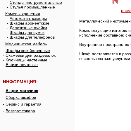
-
Стенды инструментальные
-
Стулья промышленные
посм
Камеры хранения
-
Автоматич. камеры
Металлический инструмен
-
Шкафы абонентские
-
Депозитные ячейки
Комплектующие изготовлен
-
Шкафы для сумок
исполнение составное: син
-
Шкафы для телефонов
Медицинская мебель
Внутреннее пространство
-
Шкафы хозяйственные
Шкаф поставляется в раз
-
Скамейки для раздевалок
воспользоваться услугами
-
Ключницы настенные
-
Ящики почтовые
ИНФОРМАЦИЯ:
-
Акции магазина
-
Сборка шкафов
-
Сервис и гарантия
-
Возврат товара