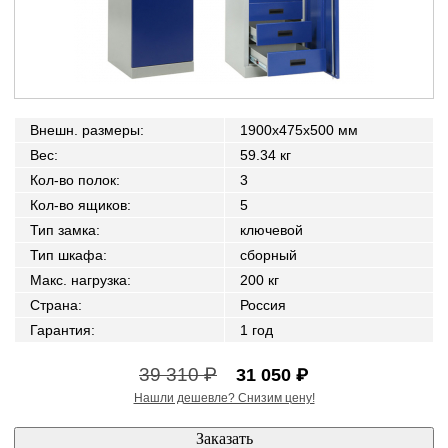
Внешн. размеры
:
1900x475x500 мм
Вес
:
59.34 кг
Кол-во полок
:
3
Кол-во ящиков
:
5
Тип замка
:
ключевой
Тип шкафа
:
сборный
Макс. нагрузка
:
200 кг
Страна
:
Россия
Гарантия
:
1 год
39 310 ₽
31 050 ₽
Нашли дешевле? Снизим цену!