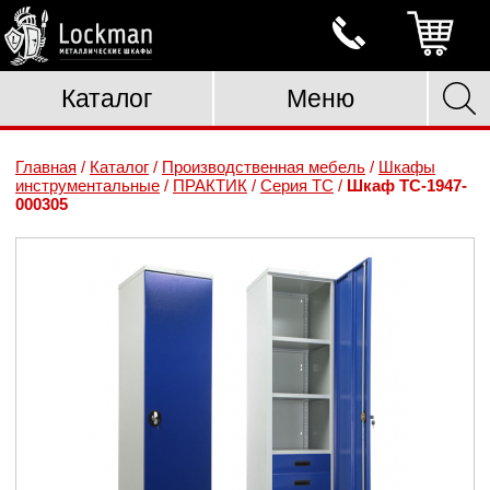
Каталог
Меню
Главная
/
Каталог
/
Производственная мебель
/
Шкафы
инструментальные
/
ПРАКТИК
/
Серия TC
/
Шкаф TC-1947-
000305