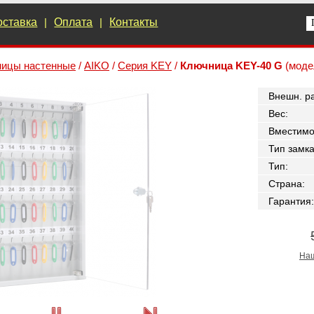
оставка
|
Оплата
|
Контакты
ицы настенные
/
AIKO
/
Серия KEY
/
Ключница KEY-40 G
(моде
Внешн. р
Вес
:
Вместимо
Тип замк
Тип
:
Страна
:
Гарантия
:
Наш