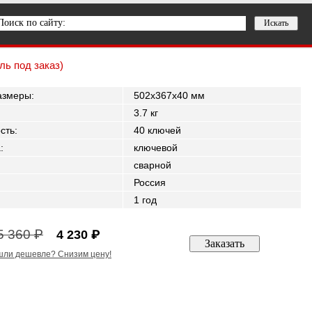
ль под заказ)
азмеры
:
502x367x40 мм
3.7 кг
сть
:
40 ключей
а
:
ключевой
сварной
Россия
1 год
5 360 ₽
4 230 ₽
ли дешевле? Снизим цену!