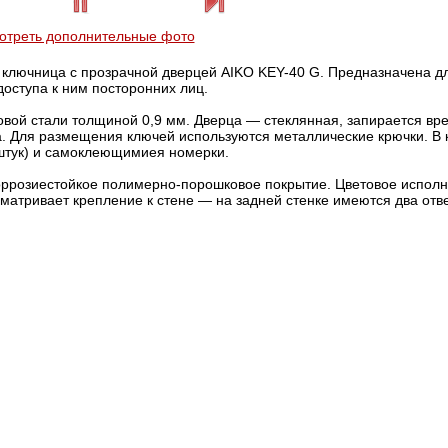
отреть дополнительные фото
ключница с прозрачной дверцей AIKO KEY-40 G. Предназначена д
оступа к ним посторонних лиц.
товой стали толщиной 0,9 мм. Дверца — стеклянная, запирается в
а. Для размещения ключей используются металлические крючки. В 
 штук) и самоклеющимиея номерки.
оррозиестойкое полимерно-порошковое покрытие. Цветовое испол
сматривает крепление к стене — на задней стенке имеются два отв