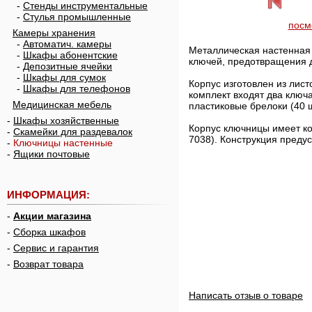
-
Стенды инструментальные
-
Стулья промышленные
посм
Камеры хранения
-
Автоматич. камеры
Металлическая настенная 
-
Шкафы абонентские
ключей, предотвращения д
-
Депозитные ячейки
-
Шкафы для сумок
Корпус изготовлен из лис
-
Шкафы для телефонов
комплект входят два ключ
Медицинская мебель
пластиковые брелоки (40
-
Шкафы хозяйственные
Корпус ключницы имеет к
-
Скамейки для раздевалок
7038). Конструкция преду
-
Ключницы настенные
-
Ящики почтовые
ИНФОРМАЦИЯ:
-
Акции магазина
-
Сборка шкафов
-
Сервис и гарантия
-
Возврат товара
Написать отзыв о товаре