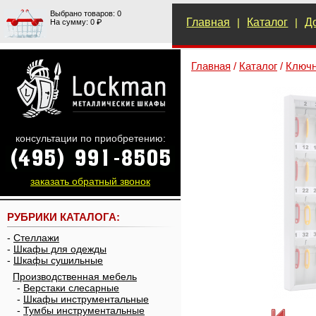
Выбрано товаров: 0
Главная
|
Каталог
|
Д
На сумму: 0 ₽
Главная
/
Каталог
/
Ключн
консультации по приобретению:
заказать обратный звонок
РУБРИКИ КАТАЛОГА:
-
Стеллажи
-
Шкафы для одежды
-
Шкафы сушильные
Производственная мебель
-
Верстаки слесарные
-
Шкафы инструментальные
-
Тумбы инструментальные