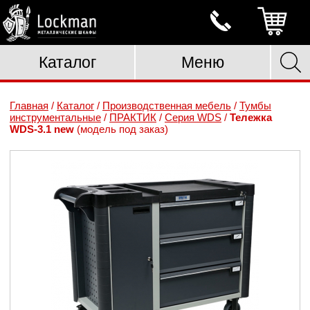
Каталог
Меню
Главная
/
Каталог
/
Производственная мебель
/
Тумбы
инструментальные
/
ПРАКТИК
/
Серия WDS
/
Тележка
WDS-3.1 new
(модель под заказ)