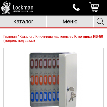
Каталог
Меню
Главная
/
Каталог
/
Ключницы настенные
/
Ключница КB-50
(модель под заказ)