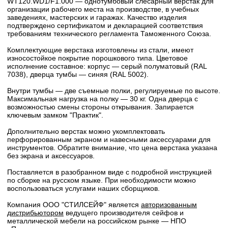
WT120.WD1/F1.000 — однотумбовый слесарный верстак для
организации рабочего места на производстве, в учебных
заведениях, мастерских и гаражах. Качество изделия
подтверждено сертификатом и декларацией соответствия
требованиям технического регламента Таможенного Союза.
Комплектующие верстака изготовлены из стали, имеют
износостойкое покрытие порошкового типа. Цветовое
исполнение составное: корпус — серый полуматовый (RAL
7038), дверца тумбы — синяя (RAL 5002).
Внутри тумбы — две съемные полки, регулируемые по высоте.
Максимальная нагрузка на полку — 30 кг. Одна дверца с
возможностью смены стороны открывания. Запирается
ключевым замком "Практик".
Дополнительно верстак можно укомплектовать
перфорированным экраном и навесными аксессуарами для
инструментов. Обратите внимание, что цена верстака указана
без экрана и аксессуаров.
Поставляется в разобранном виде с подробной инструкцией
по сборке на русском языке. При необходимости можно
воспользоваться услугами наших сборщиков.
Компания ООО "СТИЛСЕЙФ" является
авторизованным
дистрибьютором
ведущего производителя сейфов и
металлической мебели на российском рынке — НПО