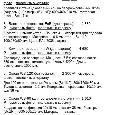
фото
положить в корзину
Крепится к стене (дюбелями) или на перфорированный экран
(зацепами). Размеры (ВхШхГ): 600x460x210 мм. Материал —
сталь. Вес: 7 кг.
3.
Блок электророзеток EoB (для экрана) —
4 830
₽
смотреть фото
положить в корзину
3 розетки + выключатель. По бокам — отверстия для подвода
электропроводки. Материал — 0,6 мм сталь. ВхШхГ:
100х260х60 мм. Цвет: RAL 7038 шагрень.
4.
Комплект освещения W (для экрана) —
4 680
₽
смотреть фото
положить в корзину
Светодиодное освещение. Мощность 7 Вт; световой поток -
650 лм; цветовая температура - белый 4200К. Длина
светильника 1000 мм.
5.
Экран WS-120 без косынок —
2 300 ₽
смотреть
фото
положить в корзину
Для 120 см столешницы. Размеры (ВхШхГ): 500x1200x30 мм.
Толщина металла - 1,2 мм. Квадратная перфорация 10х10 мм,
шаг 38 мм.
6.
Экран WS-60 (для установки на стену) —
1 610
₽
смотреть фото
положить в корзину
Квадратная перфорация 10х10 мм с шагом 38 мм. Размеры
(ВхШхГ): 600x600x20 мм. Материал — сталь.