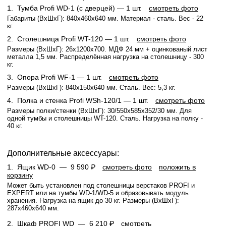
1.
Тумба Profi WD-1 (с дверцей)
— 1 шт.
смотреть фото
Габариты (ВхШхГ): 840x460x640 мм. Материал - сталь. Вес - 22
кг.
2.
Столешница Profi WT-120
— 1 шт.
смотреть фото
Размеры (ВхШхГ): 26x1200x700. МДФ 24 мм + оцинкованый лист
металла 1,5 мм. Распределённая нагрузка на столешницу - 300
кг.
3.
Опора Profi WF-1
— 1 шт.
смотреть фото
Размеры (ВхШхГ): 840x150x640 мм. Сталь. Вес: 5,3 кг.
4.
Полка и стенка Profi WSh-120/1
— 1 шт.
смотреть фото
Размеры полки/стенки (ВхШхГ): 30/550x585x352/30 мм. Для
одной тумбы и столешницы WT-120. Сталь. Нагрузка на полку -
40 кг.
Дополнительные аксессуары:
1.
Ящик WD-0 —
9 590 ₽
смотреть фото
положить в
корзину
Может быть установлен под столешницы верстаков PROFI и
EXPERT или на тумбы WD-1/WD-5 и образовывать модуль
хранения. Нагрузка на ящик до 30 кг. Размеры (ВхШхГ):
287x460x640 мм.
2.
Шкаф PROFI WD —
6 210 ₽
смотреть