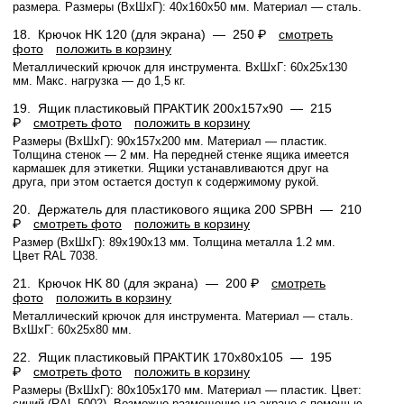
размера. Размеры (ВхШхГ): 40x160x50 мм. Материал — сталь.
18.
Крючок HK 120 (для экрана) —
250 ₽
смотреть
фото
положить в корзину
Металлический крючок для инструмента. ВхШхГ: 60x25x130
мм. Макс. нагрузка — до 1,5 кг.
19.
Ящик пластиковый ПРАКТИК 200x157x90 —
215
₽
смотреть фото
положить в корзину
Размеры (ВхШхГ): 90x157x200 мм. Материал — пластик.
Толщина стенок — 2 мм. На передней стенке ящика имеется
кармашек для этикетки. Ящики устанавливаются друг на
друга, при этом остается доступ к содержимому рукой.
20.
Держатель для пластикового ящика 200 SPBH —
210
₽
смотреть фото
положить в корзину
Размер (ВхШхГ): 89x190x13 мм. Толщина металла 1.2 мм.
Цвет RAL 7038.
21.
Крючок HK 80 (для экрана) —
200 ₽
смотреть
фото
положить в корзину
Металлический крючок для инструмента. Материал — сталь.
ВхШхГ: 60x25x80 мм.
22.
Ящик пластиковый ПРАКТИК 170x80x105 —
195
₽
смотреть фото
положить в корзину
Размеры (ВхШхГ): 80x105x170 мм. Материал — пластик. Цвет:
синий (RAL 5002). Возможно размещение на экране с помощью