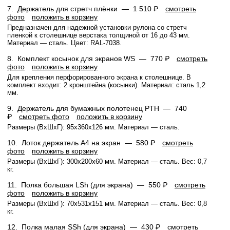
7.
Держатель для стретч плёнки —
1 510 ₽
смотреть
фото
положить в корзину
Предназначен для надежной установки рулона со стретч
пленкой к столешнице верстака толщиной от 16 до 43 мм.
Материал — сталь. Цвет: RAL-7038.
8.
Комплект косынок для экранов WS —
770 ₽
смотреть
фото
положить в корзину
Для крепления перфорированного экрана к столешнице. В
комплект входит: 2 кронштейна (косынки). Материал: сталь 1,2
мм.
9.
Держатель для бумажных полотенец PTH —
740
₽
смотреть фото
положить в корзину
Размеры (ВхШхГ): 95x360x126 мм. Материал — сталь.
10.
Лоток держатель А4 на экран —
580 ₽
смотреть
фото
положить в корзину
Размеры (ВхШхГ): 300x200x60 мм. Материал — сталь. Вес: 0,7
кг.
11.
Полка большая LSh (для экрана) —
550 ₽
смотреть
фото
положить в корзину
Размеры (ВхШхГ): 70x531x151 мм. Материал — сталь. Вес: 0,8
кг.
12.
Полка малая SSh (для экрана) —
430 ₽
смотреть