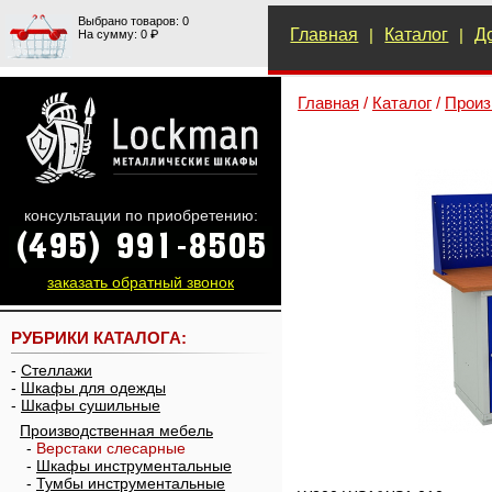
Выбрано товаров: 0
Главная
|
Каталог
|
Д
На сумму: 0 ₽
Главная
/
Каталог
/
Произ
консультации по приобретению:
заказать обратный звонок
РУБРИКИ КАТАЛОГА:
-
Стеллажи
-
Шкафы для одежды
-
Шкафы сушильные
Производственная мебель
-
Верстаки слесарные
-
Шкафы инструментальные
-
Тумбы инструментальные