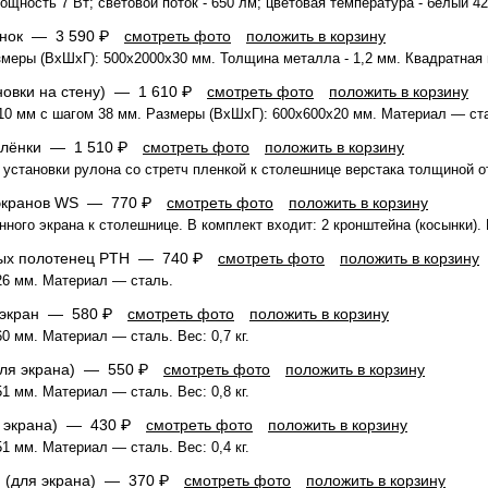
щность 7 Вт; световой поток - 650 лм; цветовая температура - белый 4
сынок —
3 590 ₽
смотреть фото
положить в корзину
меры (ВхШхГ): 500x2000x30 мм. Толщина металла - 1,2 мм. Квадратная 
новки на стену) —
1 610 ₽
смотреть фото
положить в корзину
10 мм с шагом 38 мм. Размеры (ВхШхГ): 600x600x20 мм. Материал — ст
 плёнки —
1 510 ₽
смотреть фото
положить в корзину
установки рулона со стретч пленкой к столешнице верстака толщиной от
 экранов WS —
770 ₽
смотреть фото
положить в корзину
ного экрана к столешнице. В комплект входит: 2 кронштейна (косынки). 
ных полотенец PTH —
740 ₽
смотреть фото
положить в корзину
26 мм. Материал — сталь.
а экран —
580 ₽
смотреть фото
положить в корзину
 мм. Материал — сталь. Вес: 0,7 кг.
для экрана) —
550 ₽
смотреть фото
положить в корзину
 мм. Материал — сталь. Вес: 0,8 кг.
я экрана) —
430 ₽
смотреть фото
положить в корзину
 мм. Материал — сталь. Вес: 0,4 кг.
H (для экрана) —
370 ₽
смотреть фото
положить в корзину