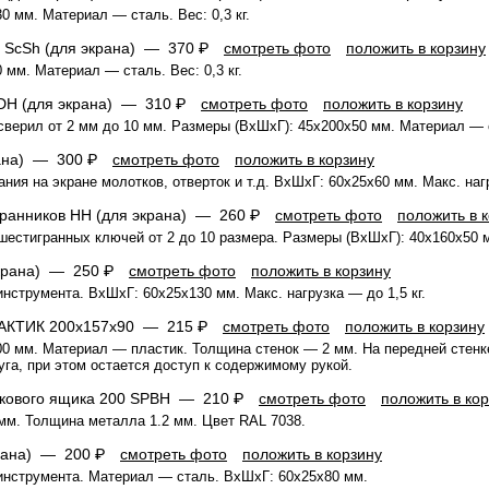
 мм. Материал — сталь. Вес: 0,3 кг.
и ScSh (для экрана) —
370 ₽
смотреть фото
положить в корзину
мм. Материал — сталь. Вес: 0,3 кг.
 DH (для экрана) —
310 ₽
смотреть фото
положить в корзину
верил от 2 мм до 10 мм. Размеры (ВхШхГ): 45x200x50 мм. Материал — 
рана) —
300 ₽
смотреть фото
положить в корзину
ия на экране молотков, отверток и т.д. ВхШхГ: 60x25x60 мм. Макс. нагр
гранников HH (для экрана) —
260 ₽
смотреть фото
положить в 
естигранных ключей от 2 до 10 размера. Размеры (ВхШхГ): 40x160x50 
экрана) —
250 ₽
смотреть фото
положить в корзину
нструмента. ВхШхГ: 60x25x130 мм. Макс. нагрузка — до 1,5 кг.
РАКТИК 200x157x90 —
215 ₽
смотреть фото
положить в корзину
0 мм. Материал — пластик. Толщина стенок — 2 мм. На передней стенк
уга, при этом остается доступ к содержимому рукой.
икового ящика 200 SPBH —
210 ₽
смотреть фото
положить в ко
мм. Толщина металла 1.2 мм. Цвет RAL 7038.
крана) —
200 ₽
смотреть фото
положить в корзину
инструмента. Материал — сталь. ВхШхГ: 60x25x80 мм.