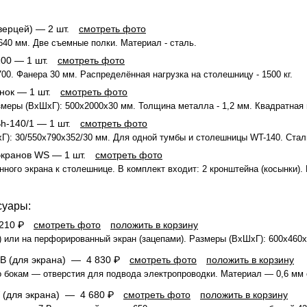
верцей)
— 2 шт.
смотреть фото
640 мм. Две съемные полки. Материал - сталь.
200
— 1 шт.
смотреть фото
00. Фанера 30 мм. Распределённая нагрузка на столешницу - 1500 кг.
нок
— 1 шт.
смотреть фото
меры (ВхШхГ): 500x2000x30 мм. Толщина металла - 1,2 мм. Квадратная 
Sh-140/1
— 1 шт.
смотреть фото
): 30/550x790x352/30 мм. Для одной тумбы и столешницы WT-140. Сталь. 
экранов WS
— 1 шт.
смотреть фото
ного экрана к столешнице. В комплект входит: 2 кронштейна (косынки). 
суары:
210 ₽
смотреть фото
положить в корзину
) или на перфорированный экран (зацепами). Размеры (ВхШхГ): 600x460x2
oB (для экрана) —
4 830 ₽
смотреть фото
положить в корзину
о бокам — отверстия для подвода электропроводки. Материал — 0,6 мм 
 (для экрана) —
4 680 ₽
смотреть фото
положить в корзину