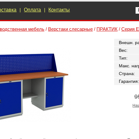
оставка
|
Оплата
|
Контакты
водственная мебель
/
Верстаки слесарные
/
ПРАКТИК
/
Серия E
Внешн. р
Вес
:
Тип
:
Макс. наг
Страна
:
Гарантия
:
9
Наш