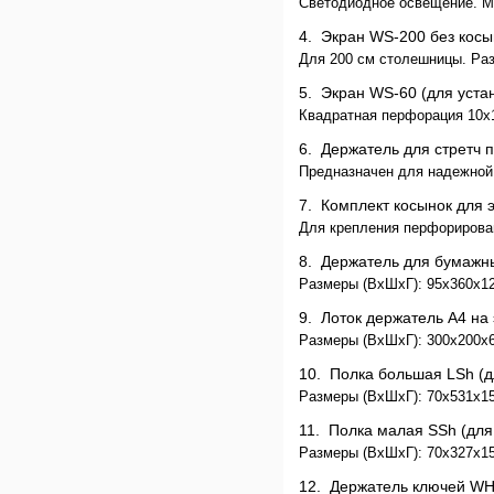
Светодиодное освещение. Мо
4.
Экран WS-200 без ко
Для 200 см столешницы. Раз
5.
Экран WS-60 (для уста
Квадратная перфорация 10х
6.
Держатель для стретч
Предназначен для надежной 
7.
Комплект косынок для
Для крепления перфорирован
8.
Держатель для бумаж
Размеры (ВхШхГ): 95x360x1
9.
Лоток держатель А4 н
Размеры (ВхШхГ): 300x200x60
10.
Полка большая LSh (
Размеры (ВхШхГ): 70x531x151
11.
Полка малая SSh (дл
Размеры (ВхШхГ): 70x327x151
12.
Держатель ключей W