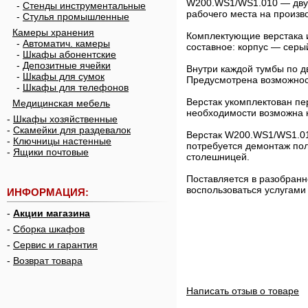
W200.WS1/WS1.010 — двух
-
Стенды инструментальные
рабочего места на произв
-
Стулья промышленные
Камеры хранения
Комплектующие верстака и
-
Автоматич. камеры
составное: корпус — серы
-
Шкафы абонентские
-
Депозитные ячейки
Внутри каждой тумбы по д
-
Шкафы для сумок
Предусмотрена возможнос
-
Шкафы для телефонов
Верстак укомплектован п
Медицинская мебель
необходимости возможна 
-
Шкафы хозяйственные
-
Скамейки для раздевалок
Верстак W200.WS1/WS1.01
-
Ключницы настенные
потребуется демонтаж пол
-
Ящики почтовые
столешницей.
Поставляется в разобранн
воспользоваться услугами
ИНФОРМАЦИЯ:
-
Акции магазина
-
Сборка шкафов
-
Сервис и гарантия
-
Возврат товара
Написать отзыв о товаре