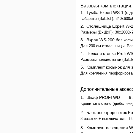
Базовая комплектация:
1.
Тумба Expert WS-1 (с д
Габариты (ВхШхГ): 840x600x
2.
Столешница Expert W-
Размеры (ВхШхГ): 30x2000x7
3.
Экран WS-200 без косы
Для 200 см столешницы. Раз
4.
Полка и стенка Profi W
Размеры полки/стенки (ВхШхГ
5.
Комплект косынок для 
Для крепления перфорирован
Дополнительные аксес
1.
Шкаф PROFI WD —
6 
Крепится к стене (дюбелями
2.
Блок электророзеток E
3 розетки + выключатель. П
3.
Комплект освещения W