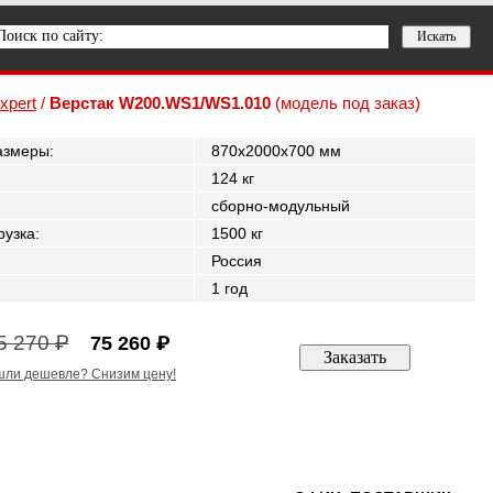
xpert
/
Верстак W200.WS1/WS1.010
(модель под заказ)
азмеры
:
870x2000x700 мм
124 кг
сборно-модульный
рузка
:
1500 кг
Россия
1 год
5 270 ₽
75 260 ₽
ли дешевле? Снизим цену!