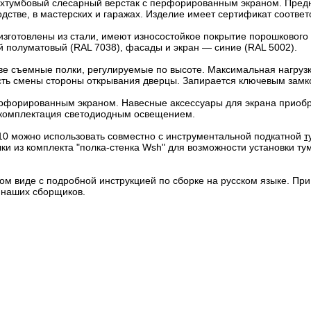
тумбовый слесарный верстак с перфорированным экраном. Предн
одстве, в мастерских и гаражах. Изделие имеет сертификат соотве
зготовлены из стали, имеют износостойкое покрытие порошкового
й полуматовый (RAL 7038), фасады и экран — синие (RAL 5002).
ве съемные полки, регулируемые по высоте. Максимальная нагрузка
ть смены стороны открывания дверцы. Запирается ключевым замко
ерфорированным экраном. Навесные аксессуары для экрана приоб
комплектация светодиодным освещением.
0 можно использовать совместно с инструментальной подкатной
т
ки из комплекта "полка-стенка Wsh" для возможности установки ту
ом виде с подробной инструкцией по сборке на русском языке. Пр
 наших сборщиков.