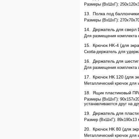
Размеры (ВхШхГ): 250x120x30
13.
Полка под баллончик
Размеры (ВхШхГ): 270х70х70 
14.
Держатель для сверл
Для размещения комплекта с
15.
Крючок HK-4 (для эк
Скоба-держатель для удержан
16.
Держатель для шести
Для размещения комплекта ш
17.
Крючок HK 120 (для 
Металлический крючок для и
18.
Ящик пластиковый П
Размеры (ВхШхГ): 90x157x20
устанавливаются друг на др
19.
Держатель для пласт
Размер (ВхШхГ): 89x190x13 
20.
Крючок HK 80 (для э
Металлический крючок для 