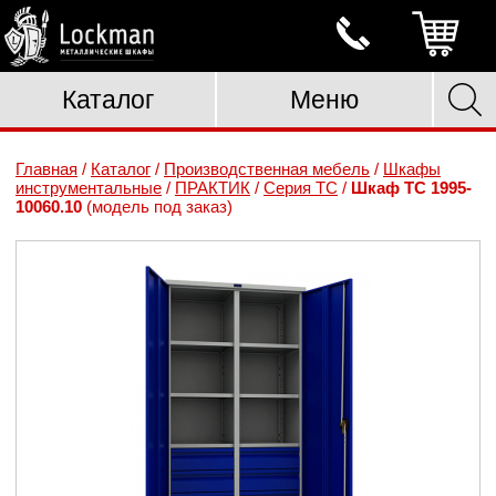
Каталог
Меню
Главная
/
Каталог
/
Производственная мебель
/
Шкафы
инструментальные
/
ПРАКТИК
/
Серия TC
/
Шкаф ТС 1995-
10060.10
(модель под заказ)