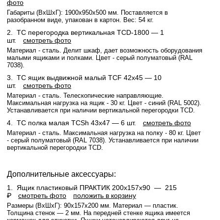
фото
Габариты (ВхШхГ): 1900x950x500 мм. Поставляется в
разобранном виде, упакован в картон. Вес: 54 кг.
2.
TC перегородка вертикальная TCD-1800
— 1
шт.
смотреть фото
Материал - сталь. Делит шкаф, дает возможность оборудования
малыми ящиками и полками. Цвет - серый полуматовый (RAL
7038).
3.
TC ящик выдвижной малый TCF 42x45
— 10
шт.
смотреть фото
Материал - сталь. Телескопические направляющие.
Максимальная нагрузка на ящик - 30 кг. Цвет - синий (RAL 5002).
Устанавливается при наличии вертикальной перегородки TCD.
4.
TC полка малая TCSh 43х47
— 6 шт.
смотреть фото
Материал - сталь. Максимальная нагрузка на полку - 80 кг. Цвет
- серый полуматовый (RAL 7038). Устанавливается при наличии
вертикальной перегородки TCD.
Дополнительные аксессуары:
1.
Ящик пластиковый ПРАКТИК 200x157x90 —
215
₽
смотреть фото
положить в корзину
Размеры (ВхШхГ): 90x157x200 мм. Материал — пластик.
Толщина стенок — 2 мм. На передней стенке ящика имеется