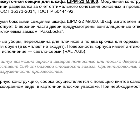
ежуточная секция для шкафа
ШРМ-22 М/800
. Модульная констр
нии раздевалки за счет оптимального сочетания основных и проме
ГОСТ 16371-2014, ГОСТ Р 50444-92.
вумя боковыми секциями шкафа ШРМ-22 М/800. Шкаф изготовлен из
тствует. В верхней части двери предусмотрены вентиляционные отв
ключевым замком "PaksLocks".
ные уборы, перекладина для плечиков и по два крючка для одежд
ля обуви (в комплект не входят). Поверхность корпуса имеет анти
е исполнение — светло-серый (RAL 7035).
 штук возможна окраска шкафов полностью или только дверей в
оставит 15% от базовой стоимости заказа. Ориентировочный с
загруженности производства.
ную конструкцию, сборка осуществляется с помощью винтов самор
азобранном виде, в картонной плоской упаковке. При необходимо