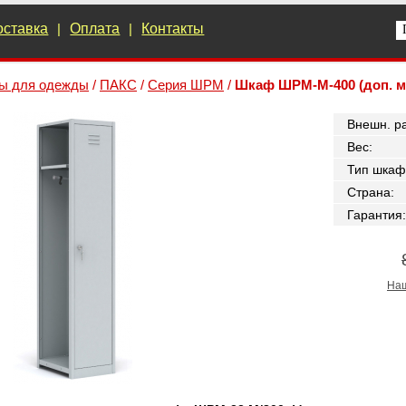
оставка
|
Оплата
|
Контакты
ы для одежды
/
ПАКС
/
Серия ШРМ
/
Шкаф ШРМ-М-400 (доп. м
Внешн. р
Вес
:
Тип шкаф
Страна
:
Гарантия
:
Наш