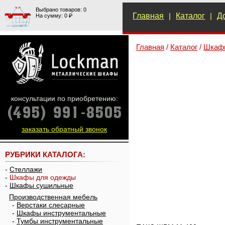
Выбрано товаров: 0
Главная
|
Каталог
|
Д
На сумму: 0 ₽
Главная
/
Каталог
/
Шкаф
консультации по приобретению:
заказать обратный звонок
РУБРИКИ КАТАЛОГА:
-
Стеллажи
-
Шкафы для одежды
-
Шкафы сушильные
Производственная мебель
-
Верстаки слесарные
-
Шкафы инструментальные
-
Тумбы инструментальные