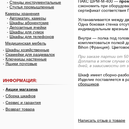
ПАКС ШРМ-М-400 —
пром
-
Стенды инструментальные
сэкономить при оборудова
-
Стулья промышленные
сертификат соответствия 
Камеры хранения
-
Автоматич. камеры
Устанавливается между д
-
Шкафы абонентские
Одна боковая стенка отсу
-
Депозитные ячейки
индивидуальным врезным 
-
Шкафы для сумок
-
Шкафы для телефонов
Внутри — полка под голов
комплектоваться полкой д
Медицинская мебель
Bihon (Франция). Цветово
-
Шкафы хозяйственные
-
Скамейки для раздевалок
При заказе партии от 50
-
Ключницы настенные
Доплата в этом случае с
-
Ящики почтовые
дней, в зависимости от 
Шкаф имеет сборно-разбор
Изделие поставляется в р
ИНФОРМАЦИЯ:
сборщиков
.
-
Акции магазина
-
Сборка шкафов
-
Сервис и гарантия
-
Возврат товара
Написать отзыв о товаре