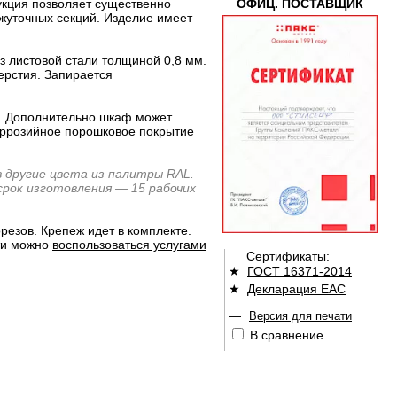
укция позволяет существенно
ОФИЦ. ПОСТАВЩИК
жуточных секций. Изделие имеет
 листовой стали толщиной 0,8 мм.
ерстия. Запирается
ы. Дополнительно шкаф может
коррозийное порошковое покрытие
 другие цвета из палитры RAL.
рок изготовления — 15 рабочих
езов. Крепеж идет в комплекте.
сти можно
воспользоваться услугами
Сертификаты:
★
ГОСТ 16371-2014
★
Декларация ЕАС
—
Версия для печати
В сравнение