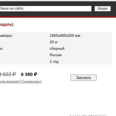
одуль)
азмеры
:
1860x400x500 мм
20 кг
а
:
сборный
Россия
1 год
8 622 ₽
6 380 ₽
ли дешевле? Снизим цену!