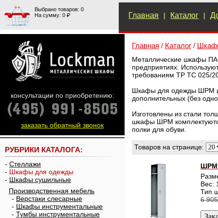
Выбрано товаров: 0
Главная
|
Каталог
|
Д
На сумму: 0 ₽
Главная
/
Каталог
/
Шкаф
Металлические шкафы ПАК
предприятиях. Используют
требованиям ТР ТС 025/20
Шкафы для одежды ШРМ име
консультации по приобретению:
дополнительных (без одно
Изготовлены из стали тол
шкафы ШРМ комплектуются
заказать обратный звонок
полки для обуви.
Товаров на странице:
РУБРИКИ КАТАЛОГА:
-
Стеллажи
ШРМ 
-
Шкафы для одежды
Разм
-
Шкафы сушильные
Вес: 
Производственная мебель
Тип 
-
Верстаки слесарные
6 905
-
Шкафы инструментальные
-
Тумбы инструментальные