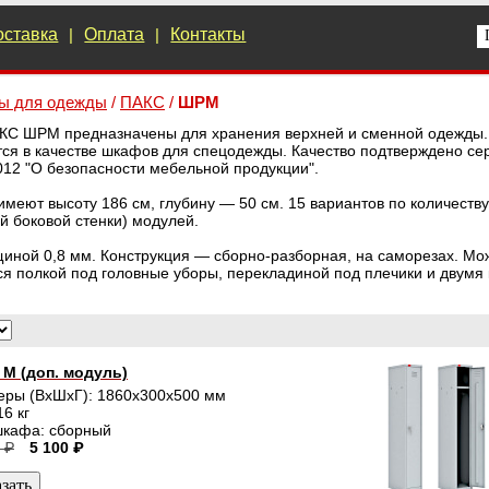
оставка
|
Оплата
|
Контакты
ы для одежды
/
ПАКС
/
ШРМ
С ШРМ предназначены для хранения верхней и сменной одежды.
ся в качестве шкафов для спецодежды. Качество подтверждено се
12 "О безопасности мебельной продукции".
ют высоту 186 см, глубину — 50 см. 15 вариантов по количеству 
й боковой стенки) модулей.
щиной 0,8 мм. Конструкция — сборно-разборная, на саморезах. М
 полкой под головные уборы, перекладиной под плечики и двумя
М (доп. модуль)
еры (ВхШхГ): 1860x300x500 мм
16 кг
шкафа: сборный
 ₽
5 100 ₽