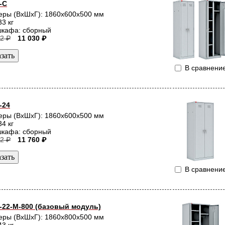
-С
еры (ВхШхГ): 1860x600x500 мм
33 кг
шкафа: сборный
2 ₽
11 030 ₽
В сравнени
-24
еры (ВхШхГ): 1860x600x500 мм
34 кг
шкафа: сборный
2 ₽
11 760 ₽
В сравнени
22-М-800 (базовый модуль)
еры (ВхШхГ): 1860x800x500 мм