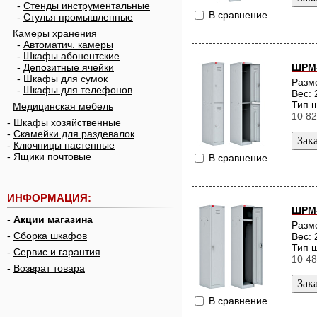
-
Стенды инструментальные
В сравнение
-
Стулья промышленные
Камеры хранения
-
Автоматич. камеры
-
Шкафы абонентские
ШРМ
-
Депозитные ячейки
-
Шкафы для сумок
Разм
-
Шкафы для телефонов
Вес: 
Тип 
Медицинская мебель
10 82
-
Шкафы хозяйственные
-
Скамейки для раздевалок
-
Ключницы настенные
-
Ящики почтовые
В сравнение
ИНФОРМАЦИЯ:
ШРМ-
-
Акции магазина
Разм
-
Сборка шкафов
Вес: 
Тип 
-
Сервис и гарантия
10 48
-
Возврат товара
В сравнение