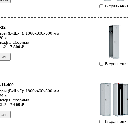
В сравнени
-12
еры (ВхШхГ): 1860x300x500 мм
20 кг
шкафа: сборный
1 ₽
7 890 ₽
В сравнени
11-400
еры (ВхШхГ): 1860x400x500 мм
24 кг
шкафа: сборный
3 ₽
7 650 ₽
В сравнени