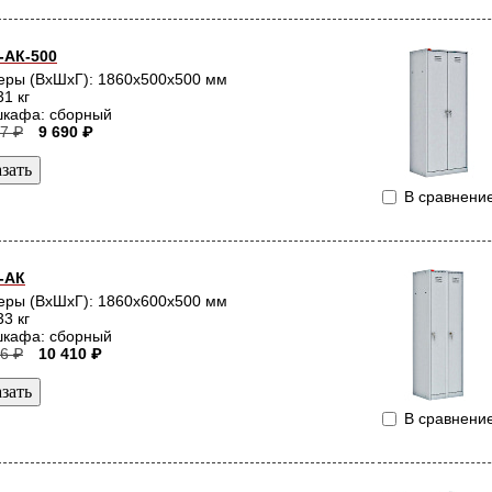
АК-500
еры (ВхШхГ): 1860x500x500 мм
31 кг
шкафа: сборный
7 ₽
9 690 ₽
В сравнени
-АК
еры (ВхШхГ): 1860x600x500 мм
33 кг
шкафа: сборный
6 ₽
10 410 ₽
В сравнени