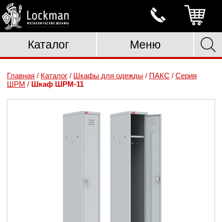
Каталог
Меню
Главная
/
Каталог
/
Шкафы для одежды
/
ПАКС
/
Серия
ШРМ
/
Шкаф ШРМ-11