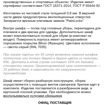
производственных и спортивных объектах. Изделие имеет
сертификат соответствия ГОСТ 16371-2014, ГОСТ Р 50444-92.
Изготовлен из листовой стали толщиной 0,8 мм. В верхней
части двери предусмотрены вентиляционные отверстия.
Запирается врезным ключевым замком "PaksLocks".
Внутри шкафа — полка под головные уборы, перекладина для
плечиков и два крючка для одежды. Дополнительно шкаф
может комплектоваться полкой для обуви (в комплект не
входит). Поверхность корпуса имеет антикоррозийное
порошковое покрытие Bihon (Франция). Цветовое исполнение
— светло-серый (RAL 7035).
При заказе партии от 50 штук возможна окраска шкафов
полностью или только дверей в другие цвета из палитры
RAL. Доплата в этом случае составит 15% от базовой
стоимости заказа. Ориентировочный срок изготовления —
15 рабочих дней, в зависимости от загруженности
производства.
Шкаф имеет сборно-разборную конструкцию, сборка
осуществляется с помощью винтов саморезов. Крепеж идет в
комплекте. Изделие поставляется в разобранном виде, в
картонной плоской упаковке. При необходимости можно
воспользоваться услугами сборщиков
.
ОФИЦ. ПОСТАВЩИК